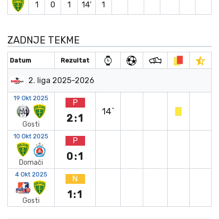
1
0
1
14′
1
ZADNJE TEKME
Datum
Rezultat
2. liga 2025-2026
19 Okt 2025
P
14`
2:1
Gosti
10 Okt 2025
P
0:1
Domači
4 Okt 2025
N
1:1
Gosti