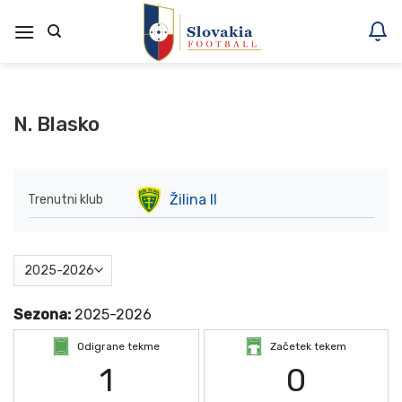
Skoči
na
vsebino
N. Blasko
Žilina II
Trenutni klub
Sezona:
2025-2026
Odigrane tekme
Začetek tekem
1
0