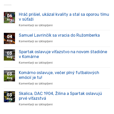
Hráč prišiel, ukázal kvality a stal sa oporou tímu
06
v súťaži
Avg
Komentarji so izklopljeni
za
Hráč
prišiel,
Samuel Lavrinčík sa vracia do Ružomberka
04
ukázal
Avg
Komentarji so izklopljeni
za
kvality
Samuel
a
Lavrinčík
Spartak oslavuje víťazstvo na novom štadióne
stal
03
sa
sa
v Komárne
Avg
vracia
oporou
Komentarji so izklopljeni
za
do
tímu
Spartak
Ružomberka
v
oslavuje
Komárno oslavuje, večer plný futbalových
súťaži
03
víťazstvo
emócií je tu!
Avg
na
Komentarji so izklopljeni
za
novom
Komárno
štadióne
oslavuje,
Skalica, DAC 1904, Žilina a Spartak oslavujú
v
03
večer
Komárne
prvé víťazstvá
Avg
plný
Komentarji so izklopljeni
za
futbalových
Skalica,
emócií
DAC
je