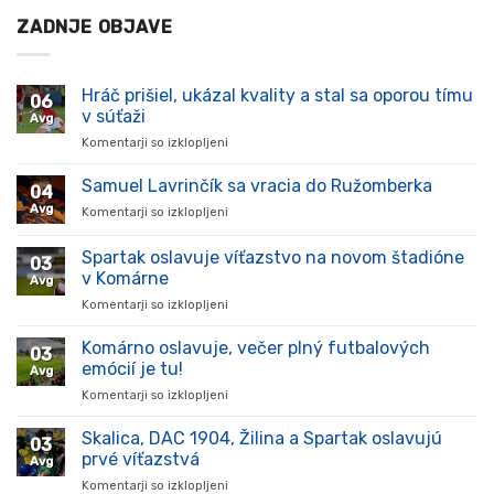
ZADNJE OBJAVE
Hráč prišiel, ukázal kvality a stal sa oporou tímu
06
v súťaži
Avg
Komentarji so izklopljeni
za
Hráč
prišiel,
Samuel Lavrinčík sa vracia do Ružomberka
04
ukázal
Avg
Komentarji so izklopljeni
za
kvality
Samuel
a
Lavrinčík
Spartak oslavuje víťazstvo na novom štadióne
stal
03
sa
sa
v Komárne
Avg
vracia
oporou
Komentarji so izklopljeni
za
do
tímu
Spartak
Ružomberka
v
oslavuje
Komárno oslavuje, večer plný futbalových
súťaži
03
víťazstvo
emócií je tu!
Avg
na
Komentarji so izklopljeni
za
novom
Komárno
štadióne
oslavuje,
Skalica, DAC 1904, Žilina a Spartak oslavujú
v
03
večer
Komárne
prvé víťazstvá
Avg
plný
Komentarji so izklopljeni
za
futbalových