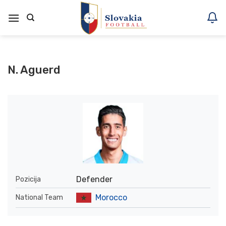
Skoči
na
vsebino
N. Aguerd
Defender
Pozicija
Morocco
National Team