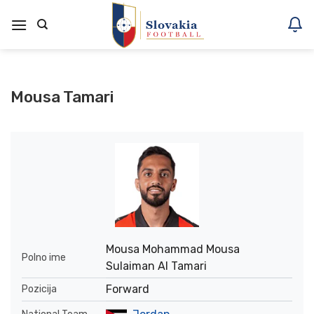
Skoči
na
vsebino
Mousa Tamari
Mousa Mohammad Mousa
Polno ime
Sulaiman Al Tamari
Forward
Pozicija