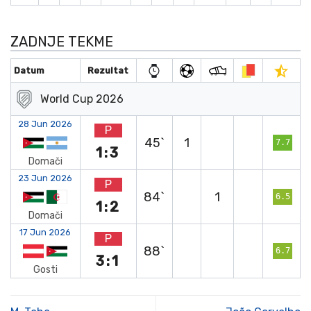
ZADNJE TEKME
Datum
Rezultat
World Cup 2026
28 Jun 2026
P
45`
1
7.7
1:3
Domači
23 Jun 2026
P
84`
1
6.5
1:2
Domači
17 Jun 2026
P
88`
6.7
3:1
Gosti