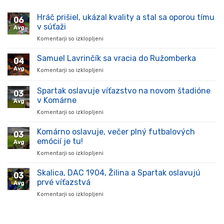
Hráč prišiel, ukázal kvality a stal sa oporou tímu
06
v súťaži
Avg
Komentarji so izklopljeni
za
Hráč
prišiel,
Samuel Lavrinčík sa vracia do Ružomberka
04
ukázal
Avg
Komentarji so izklopljeni
za
kvality
Samuel
a
Lavrinčík
Spartak oslavuje víťazstvo na novom štadióne
stal
03
sa
sa
v Komárne
Avg
vracia
oporou
Komentarji so izklopljeni
za
do
tímu
Spartak
Ružomberka
v
oslavuje
Komárno oslavuje, večer plný futbalových
súťaži
03
víťazstvo
emócií je tu!
Avg
na
Komentarji so izklopljeni
za
novom
Komárno
štadióne
oslavuje,
Skalica, DAC 1904, Žilina a Spartak oslavujú
v
03
večer
Komárne
prvé víťazstvá
Avg
plný
Komentarji so izklopljeni
za
futbalových
Skalica,
emócií
DAC
je
1904,
tu!