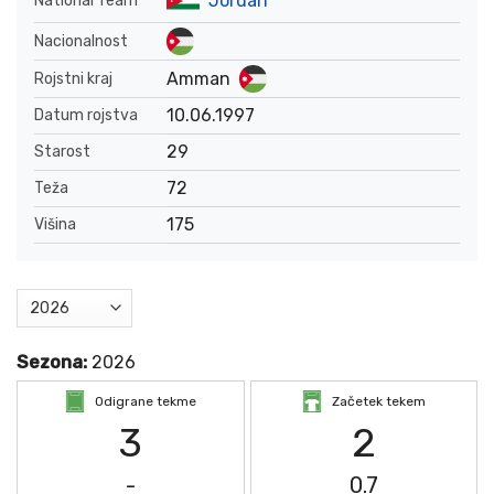
Jordan
National Team
Nacionalnost
Amman
Rojstni kraj
10.06.1997
Datum rojstva
29
Starost
72
Teža
175
Višina
Sezona:
2026
Odigrane tekme
Začetek tekem
3
2
-
0.7