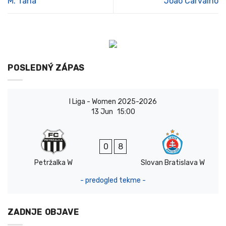
M. Taha
João Carvalho
POSLEDNÝ ZÁPAS
I Liga - Women 2025-2026
13 Jun
15:00
0
8
Petržalka W
Slovan Bratislava W
- predogled tekme -
ZADNJE OBJAVE