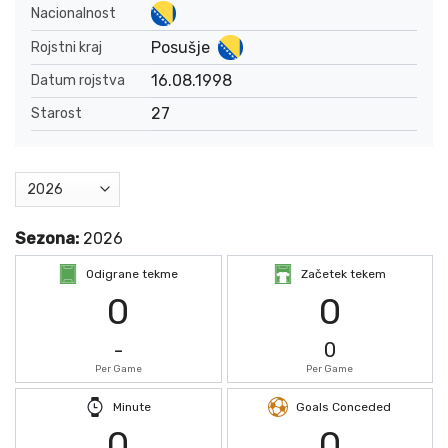
Nacionalnost
Posušje
Rojstni kraj
16.08.1998
Datum rojstva
27
Starost
Sezona:
2026
Odigrane tekme
Začetek tekem
0
0
-
0
Per Game
Per Game
Minute
Goals Conceded
0
0