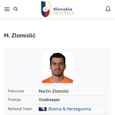
Skoči
na
vsebino
M. Zlomislić
Martin Zlomislić
Polno ime
Goalkeeper
Pozicija
Bosnia & Herzegovina
National Team