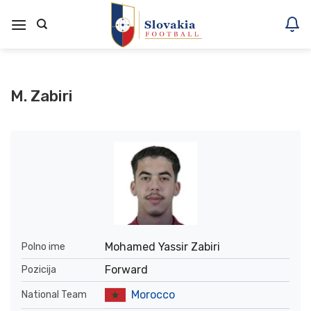
Skoči
na
vsebino
M. Zabiri
Mohamed Yassir Zabiri
Polno ime
Forward
Pozicija
Morocco
National Team