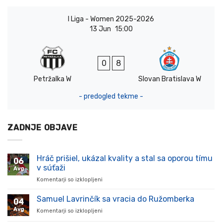
I Liga - Women 2025-2026
13 Jun
15:00
0
8
Petržalka W
Slovan Bratislava W
- predogled tekme -
ZADNJE OBJAVE
Hráč prišiel, ukázal kvality a stal sa oporou tímu
06
v súťaži
Avg
Komentarji so izklopljeni
za
Hráč
prišiel,
Samuel Lavrinčík sa vracia do Ružomberka
04
ukázal
Avg
Komentarji so izklopljeni
za
kvality
Samuel
a