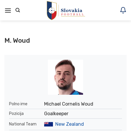
Skoči
na
vsebino
M. Woud
Michael Cornelis Woud
Polno ime
Goalkeeper
Pozicija
New Zealand
National Team