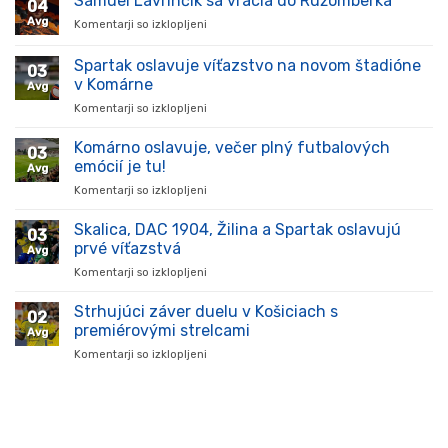
Samuel Lavrinčík sa vracia do Ružomberka
04
Avg
Komentarji so izklopljeni
za
Samuel
Lavrinčík
Spartak oslavuje víťazstvo na novom štadióne
03
sa
v Komárne
Avg
vracia
Komentarji so izklopljeni
za
do
Spartak
Ružomberka
oslavuje
Komárno oslavuje, večer plný futbalových
03
víťazstvo
emócií je tu!
Avg
na
Komentarji so izklopljeni
za
novom
Komárno
štadióne
oslavuje,
Skalica, DAC 1904, Žilina a Spartak oslavujú
v
03
večer
Komárne
prvé víťazstvá
Avg
plný
Komentarji so izklopljeni
za
futbalových
Skalica,
emócií
DAC
Strhujúci záver duelu v Košiciach s
je
02
1904,
tu!
premiérovými strelcami
Avg
Žilina
Komentarji so izklopljeni
za
a
Strhujúci
Spartak
záver
oslavujú
duelu
prvé
v
víťazstvá
Košiciach