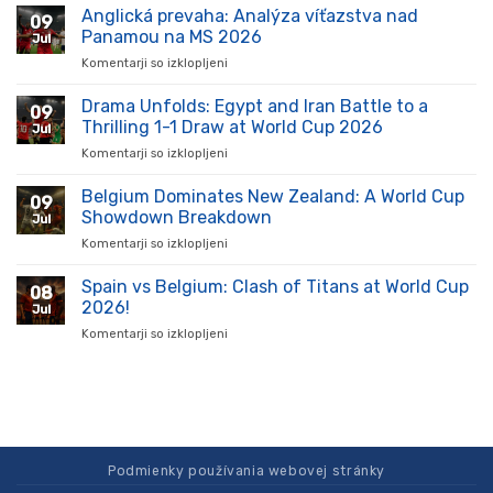
futbal
Anglická prevaha: Analýza víťazstva nad
09
zažíva
Panamou na MS 2026
Jul
vzostup:
Komentarji so izklopljeni
za
Kluby
Anglická
a
prevaha:
Drama Unfolds: Egypt and Iran Battle to a
hráči
09
Analýza
ukazujú
Thrilling 1-1 Draw at World Cup 2026
Jul
víťazstva
silu
Komentarji so izklopljeni
za
nad
na
Drama
Panamou
ihrisku
Unfolds:
Belgium Dominates New Zealand: A World Cup
na
09
Egypt
MS
Showdown Breakdown
Jul
and
2026
Komentarji so izklopljeni
za
Iran
Belgium
Battle
Dominates
Spain vs Belgium: Clash of Titans at World Cup
to
08
New
a
2026!
Jul
Zealand:
Thrilling
Komentarji so izklopljeni
za
A
1-
Spain
World
1
vs
Cup
Draw
Belgium:
Showdown
at
Clash
Breakdown
World
of
Cup
Titans
2026
at
Podmienky používania webovej stránky
World