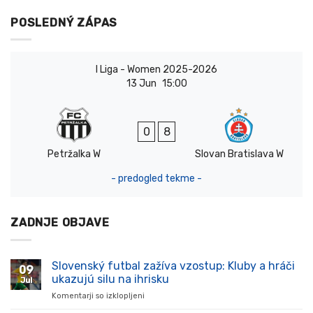
POSLEDNÝ ZÁPAS
I Liga - Women 2025-2026
13 Jun
15:00
0
8
Petržalka W
Slovan Bratislava W
- predogled tekme -
ZADNJE OBJAVE
Slovenský futbal zažíva vzostup: Kluby a hráči
09
ukazujú silu na ihrisku
Jul
Komentarji so izklopljeni
za
Slovenský