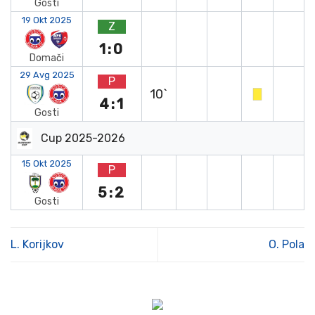
Gosti
19 Okt 2025
Z
1:0
Domači
29 Avg 2025
P
10`
4:1
Gosti
Cup 2025-2026
15 Okt 2025
P
5:2
Gosti
L. Korijkov
O. Pola