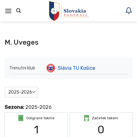
Skoči
na
vsebino
M. Uveges
Slávia TU Košice
Trenutni klub
Sezona:
2025-2026
Odigrane tekme
Začetek tekem
1
0