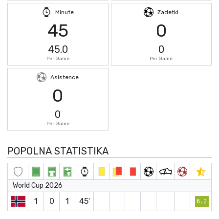
Minute
Zadetki
45
0
45.0
0
Per Game
Per Game
Asistence
0
0
Per Game
POPOLNA STATISTIKA
World Cup 2026
1
0
1
45′
6.2