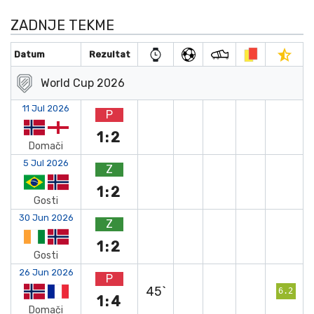
ZADNJE TEKME
Datum
Rezultat
World Cup 2026
11 Jul 2026
P
1:2
Domači
5 Jul 2026
Z
1:2
Gosti
30 Jun 2026
Z
1:2
Gosti
26 Jun 2026
P
45`
6.2
1:4
Domači