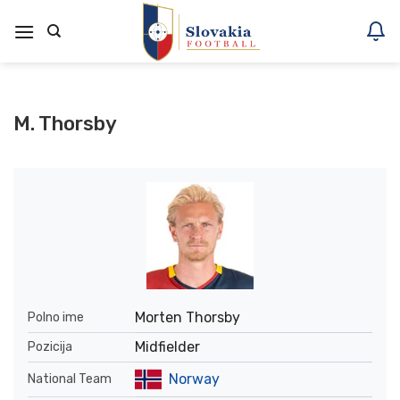
Skoči
na
vsebino
M. Thorsby
Morten Thorsby
Polno ime
Midfielder
Pozicija
Norway
National Team