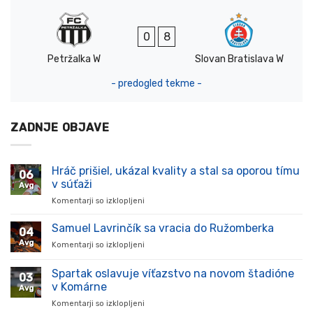
0
8
Petržalka W
Slovan Bratislava W
- predogled tekme -
ZADNJE OBJAVE
Hráč prišiel, ukázal kvality a stal sa oporou tímu
06
v súťaži
Avg
Komentarji so izklopljeni
za
Hráč
prišiel,
Samuel Lavrinčík sa vracia do Ružomberka
04
ukázal
Avg
Komentarji so izklopljeni
za
kvality
Samuel
a
Lavrinčík
Spartak oslavuje víťazstvo na novom štadióne
stal
03
sa
sa
v Komárne
Avg
vracia
oporou
Komentarji so izklopljeni
za
do
tímu