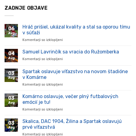
ZADNJE OBJAVE
Hráč prišiel, ukázal kvality a stal sa oporou tímu
06
v súťaži
Avg
Komentarji so izklopljeni
za
Hráč
prišiel,
Samuel Lavrinčík sa vracia do Ružomberka
04
ukázal
Avg
Komentarji so izklopljeni
za
kvality
Samuel
a
Lavrinčík
Spartak oslavuje víťazstvo na novom štadióne
stal
03
sa
sa
v Komárne
Avg
vracia
oporou
Komentarji so izklopljeni
za
do
tímu
Spartak
Ružomberka
v
oslavuje
Komárno oslavuje, večer plný futbalových
súťaži
03
víťazstvo
emócií je tu!
Avg
na
Komentarji so izklopljeni
za
novom
Komárno
štadióne
oslavuje,
Skalica, DAC 1904, Žilina a Spartak oslavujú
v
03
večer
Komárne
prvé víťazstvá
Avg
plný
Komentarji so izklopljeni
za
futbalových