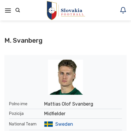
Skoči
na
vsebino
M. Svanberg
Mattias Olof Svanberg
Polno ime
Midfielder
Pozicija
Sweden
National Team