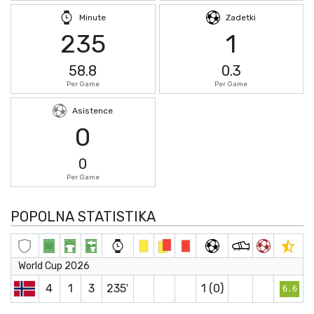
Minute
Zadetki
235
1
58.8
0.3
Per Game
Per Game
Asistence
0
0
Per Game
POPOLNA STATISTIKA
World Cup 2026
4
1
3
235′
1 (0)
6.6