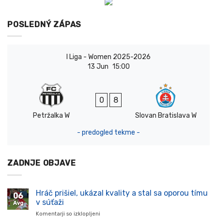
POSLEDNÝ ZÁPAS
I Liga - Women 2025-2026
13 Jun
15:00
0
8
Petržalka W
Slovan Bratislava W
- predogled tekme -
ZADNJE OBJAVE
Hráč prišiel, ukázal kvality a stal sa oporou tímu
06
v súťaži
Avg
Komentarji so izklopljeni
za