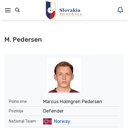
Skoči
na
vsebino
M. Pedersen
Marcus Holmgren Pedersen
Polno ime
Defender
Pozicija
Norway
National Team