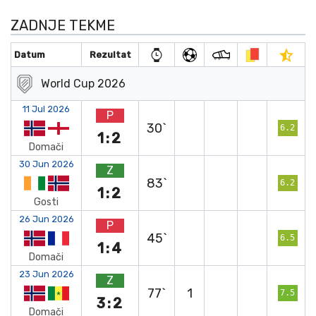
ZADNJE TEKME
Datum
Rezultat
World Cup 2026
11 Jul 2026
P
30`
6.2
1:2
Domači
30 Jun 2026
Z
83`
6.2
1:2
Gosti
26 Jun 2026
P
45`
6.5
1:4
Domači
23 Jun 2026
Z
77`
1
7.5
3:2
Domači