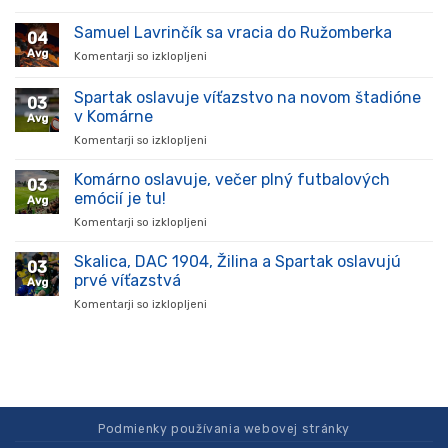
Hráč
prišiel,
Samuel Lavrinčík sa vracia do Ružomberka
04
ukázal
Avg
Komentarji so izklopljeni
za
kvality
Samuel
a
Lavrinčík
Spartak oslavuje víťazstvo na novom štadióne
stal
03
sa
sa
v Komárne
Avg
vracia
oporou
Komentarji so izklopljeni
za
do
tímu
Spartak
Ružomberka
v
oslavuje
Komárno oslavuje, večer plný futbalových
súťaži
03
víťazstvo
emócií je tu!
Avg
na
Komentarji so izklopljeni
za
novom
Komárno
štadióne
oslavuje,
Skalica, DAC 1904, Žilina a Spartak oslavujú
v
03
večer
Komárne
prvé víťazstvá
Avg
plný
Komentarji so izklopljeni
za
futbalových
Skalica,
emócií
DAC
je
1904,
tu!
Žilina
a
Spartak
oslavujú
Podmienky používania webovej stránky
prvé