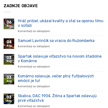
ZADNJE OBJAVE
Hráč prišiel, ukázal kvality a stal sa oporou tímu
06
v súťaži
Avg
Komentarji so izklopljeni
za
Hráč
prišiel,
Samuel Lavrinčík sa vracia do Ružomberka
04
ukázal
Avg
Komentarji so izklopljeni
za
kvality
Samuel
a
Lavrinčík
Spartak oslavuje víťazstvo na novom štadióne
stal
03
sa
sa
v Komárne
Avg
vracia
oporou
Komentarji so izklopljeni
za
do
tímu
Spartak
Ružomberka
v
oslavuje
Komárno oslavuje, večer plný futbalových
súťaži
03
víťazstvo
emócií je tu!
Avg
na
Komentarji so izklopljeni
za
novom
Komárno
štadióne
oslavuje,
Skalica, DAC 1904, Žilina a Spartak oslavujú
v
03
večer
Komárne
prvé víťazstvá
Avg
plný
Komentarji so izklopljeni
za
futbalových