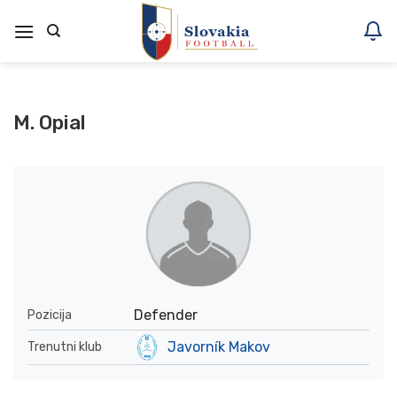
Skoči
na
vsebino
M. Opial
Defender
Pozicija
Javorník Makov
Trenutni klub