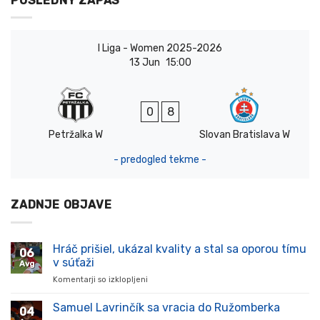
POSLEDNÝ ZÁPAS
I Liga - Women 2025-2026
13 Jun
15:00
0
8
Petržalka W
Slovan Bratislava W
- predogled tekme -
ZADNJE OBJAVE
Hráč prišiel, ukázal kvality a stal sa oporou tímu
06
v súťaži
Avg
Komentarji so izklopljeni
za
Hráč
prišiel,
Samuel Lavrinčík sa vracia do Ružomberka
04
ukázal