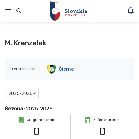
Skoči
na
vsebino
M. Krenzelak
Čierne
Trenutni klub
Sezona:
2025-2026
Odigrane tekme
Začetek tekem
0
0