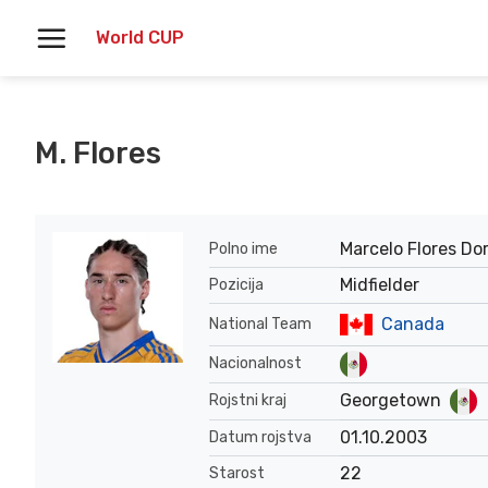
Skoči
World CUP
na
vsebino
M. Flores
Marcelo Flores Dor
Polno ime
Midfielder
Pozicija
Canada
National Team
Nacionalnost
Georgetown
Rojstni kraj
01.10.2003
Datum rojstva
22
Starost