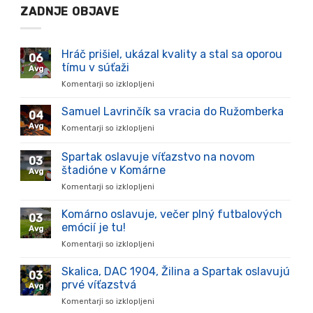
ZADNJE OBJAVE
Hráč prišiel, ukázal kvality a stal sa oporou
06
tímu v súťaži
Avg
Komentarji so izklopljeni
za
Hráč
prišiel,
Samuel Lavrinčík sa vracia do Ružomberka
04
ukázal
Avg
Komentarji so izklopljeni
za
kvality
Samuel
a
Lavrinčík
Spartak oslavuje víťazstvo na novom
stal
03
sa
sa
štadióne v Komárne
Avg
vracia
oporou
Komentarji so izklopljeni
za
do
tímu
Spartak
Ružomberka
v
oslavuje
Komárno oslavuje, večer plný futbalových
súťaži
03
víťazstvo
emócií je tu!
Avg
na
Komentarji so izklopljeni
za
novom
Komárno
štadióne
oslavuje,
Skalica, DAC 1904, Žilina a Spartak oslavujú
v
03
večer
Komárne
prvé víťazstvá
Avg
plný
Komentarji so izklopljeni
za
futbalových