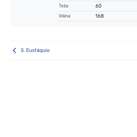
60
Teža
168
Višina
S. Eustáquio