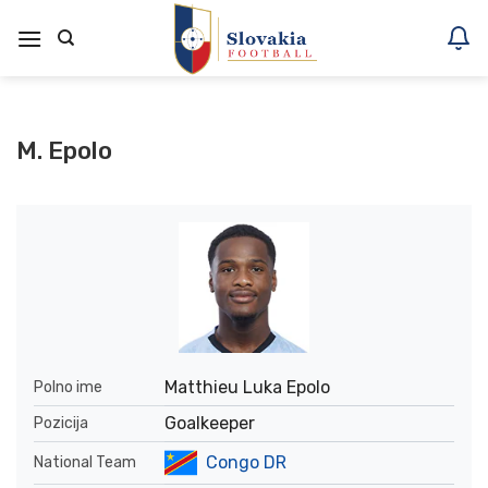
Skoči
na
vsebino
M. Epolo
Matthieu Luka Epolo
Polno ime
Goalkeeper
Pozicija
Congo DR
National Team