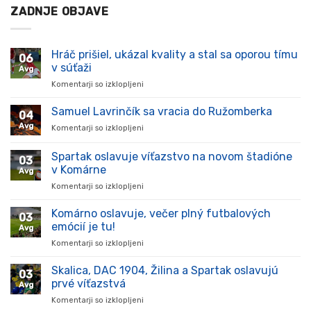
ZADNJE OBJAVE
Hráč prišiel, ukázal kvality a stal sa oporou tímu
06
v súťaži
Avg
Komentarji so izklopljeni
za
Hráč
prišiel,
Samuel Lavrinčík sa vracia do Ružomberka
04
ukázal
Avg
Komentarji so izklopljeni
za
kvality
Samuel
a
Lavrinčík
Spartak oslavuje víťazstvo na novom štadióne
stal
03
sa
sa
v Komárne
Avg
vracia
oporou
Komentarji so izklopljeni
za
do
tímu
Spartak
Ružomberka
v
oslavuje
Komárno oslavuje, večer plný futbalových
súťaži
03
víťazstvo
emócií je tu!
Avg
na
Komentarji so izklopljeni
za
novom
Komárno
štadióne
oslavuje,
Skalica, DAC 1904, Žilina a Spartak oslavujú
v
03
večer
Komárne
prvé víťazstvá
Avg
plný
Komentarji so izklopljeni
za
futbalových