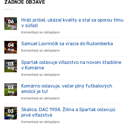
ZADNJE OBJAVE
Hráč prišiel, ukázal kvality a stal sa oporou tímu
06
v súťaži
Avg
Komentarji so izklopljeni
za
Hráč
prišiel,
Samuel Lavrinčík sa vracia do Ružomberka
04
ukázal
Avg
Komentarji so izklopljeni
za
kvality
Samuel
a
Lavrinčík
Spartak oslavuje víťazstvo na novom štadióne
stal
03
sa
sa
v Komárne
Avg
vracia
oporou
Komentarji so izklopljeni
za
do
tímu
Spartak
Ružomberka
v
oslavuje
Komárno oslavuje, večer plný futbalových
súťaži
03
víťazstvo
emócií je tu!
Avg
na
Komentarji so izklopljeni
za
novom
Komárno
štadióne
oslavuje,
Skalica, DAC 1904, Žilina a Spartak oslavujú
v
03
večer
Komárne
prvé víťazstvá
Avg
plný
Komentarji so izklopljeni
za
futbalových
Skalica,
emócií