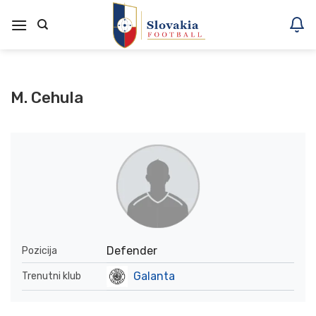
Skoči
na
vsebino
M. Cehula
Defender
Pozicija
Galanta
Trenutni klub