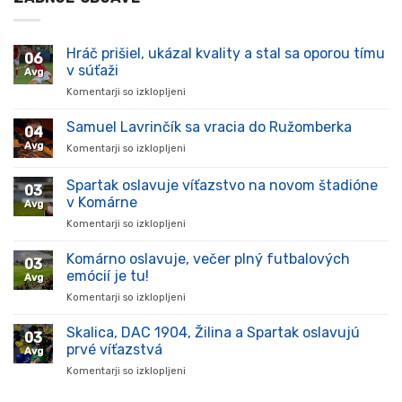
Hráč prišiel, ukázal kvality a stal sa oporou tímu
06
v súťaži
Avg
Komentarji so izklopljeni
za
Hráč
prišiel,
Samuel Lavrinčík sa vracia do Ružomberka
04
ukázal
Avg
Komentarji so izklopljeni
za
kvality
Samuel
a
Lavrinčík
Spartak oslavuje víťazstvo na novom štadióne
stal
03
sa
sa
v Komárne
Avg
vracia
oporou
Komentarji so izklopljeni
za
do
tímu
Spartak
Ružomberka
v
oslavuje
Komárno oslavuje, večer plný futbalových
súťaži
03
víťazstvo
emócií je tu!
Avg
na
Komentarji so izklopljeni
za
novom
Komárno
štadióne
oslavuje,
Skalica, DAC 1904, Žilina a Spartak oslavujú
v
03
večer
Komárne
prvé víťazstvá
Avg
plný
Komentarji so izklopljeni
za
futbalových
Skalica,
emócií
DAC