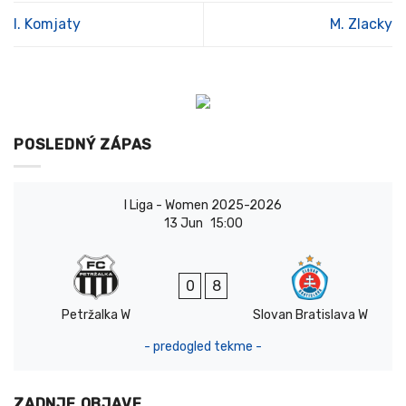
I. Komjaty
M. Zlacky
POSLEDNÝ ZÁPAS
I Liga - Women 2025-2026
13 Jun
15:00
0
8
Petržalka W
Slovan Bratislava W
- predogled tekme -
ZADNJE OBJAVE