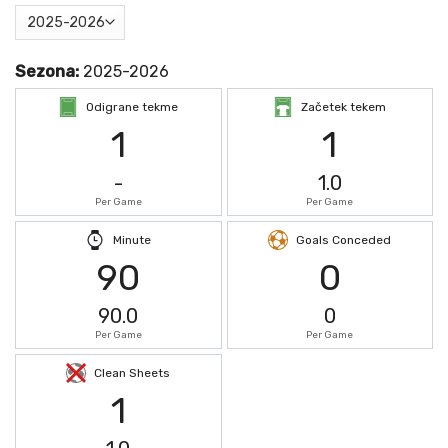
Sezona:
2025-2026
Odigrane tekme
Začetek tekem
1
1
-
1.0
Per Game
Per Game
Minute
Goals Conceded
90
0
90.0
0
Per Game
Per Game
Clean Sheets
1