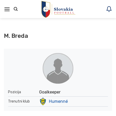
Skoči
na
vsebino
M. Breda
Goalkeeper
Pozicija
Humenné
Trenutni klub