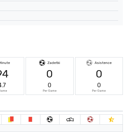
Minute
Zadetki
Asistence
94
0
0
4.7
0
0
 Game
Per Game
Per Game