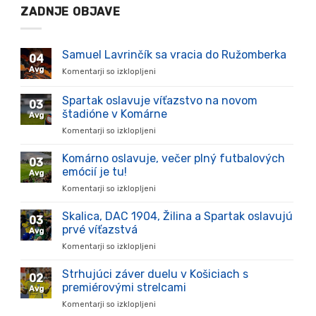
ZADNJE OBJAVE
Samuel Lavrinčík sa vracia do Ružomberka
04
Avg
Komentarji so izklopljeni
za
Samuel
Lavrinčík
Spartak oslavuje víťazstvo na novom
03
sa
štadióne v Komárne
Avg
vracia
Komentarji so izklopljeni
za
do
Spartak
Ružomberka
oslavuje
Komárno oslavuje, večer plný futbalových
03
víťazstvo
emócií je tu!
Avg
na
Komentarji so izklopljeni
za
novom
Komárno
štadióne
oslavuje,
Skalica, DAC 1904, Žilina a Spartak oslavujú
v
03
večer
Komárne
prvé víťazstvá
Avg
plný
Komentarji so izklopljeni
za
futbalových
Skalica,
emócií
DAC
Strhujúci záver duelu v Košiciach s
je
02
1904,
tu!
premiérovými strelcami
Avg
Žilina
Komentarji so izklopljeni
za
a