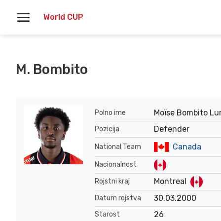
Skoči
World CUP
na
vsebino
M. Bombito
Moïse Bombito L
Polno ime
Defender
Pozicija
Canada
National Team
Nacionalnost
Montreal
Rojstni kraj
30.03.2000
Datum rojstva
26
Starost