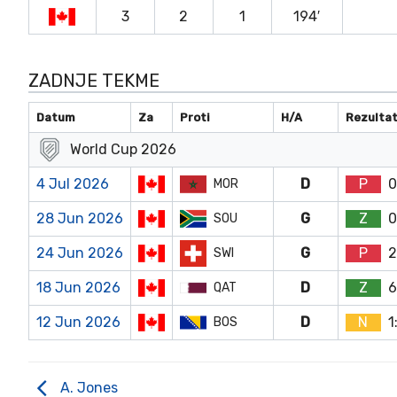
3
2
1
194′
ZADNJE TEKME
Datum
Za
Proti
H/A
Rezulta
World Cup 2026
4 Jul 2026
D
P
0
MOR
28 Jun 2026
G
Z
0
SOU
24 Jun 2026
G
P
2
SWI
18 Jun 2026
D
Z
6
QAT
12 Jun 2026
D
N
1
BOS
A. Jones