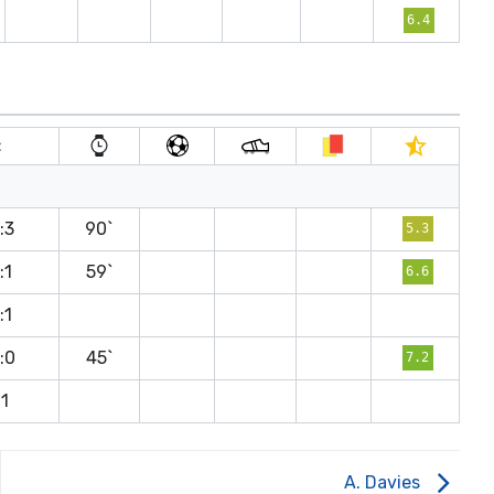
6.4
t
:3
90`
5.3
:1
59`
6.6
:1
:0
45`
7.2
:1
A. Davies