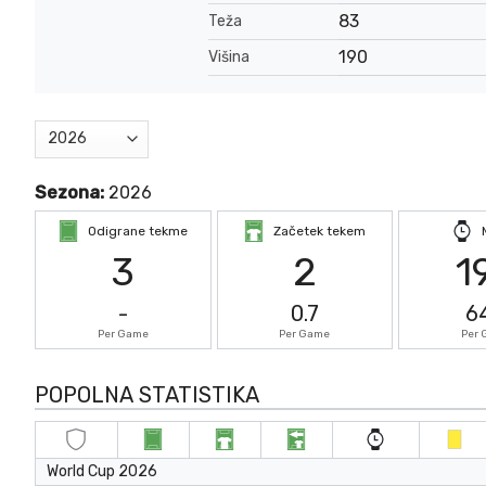
83
Teža
190
Višina
Sezona:
2026
Odigrane tekme
Začetek tekem
3
2
1
-
0.7
6
Per Game
Per Game
Per
POPOLNA STATISTIKA
World Cup 2026