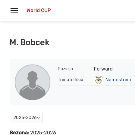
Skoči
World CUP
na
vsebino
M. Bobcek
Forward
Pozicija
Námestovo
Trenutni klub
Sezona:
2025-2026