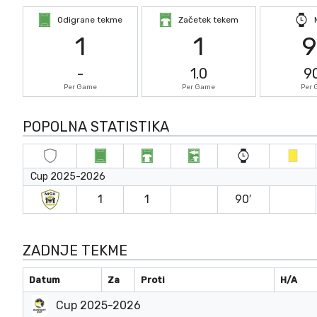
Odigrane tekme
Začetek tekem
1
1
-
1.0
9
Per Game
Per Game
Per
POPOLNA STATISTIKA
Cup 2025-2026
1
1
90′
ZADNJE TEKME
Datum
Za
Proti
H/A
Cup 2025-2026