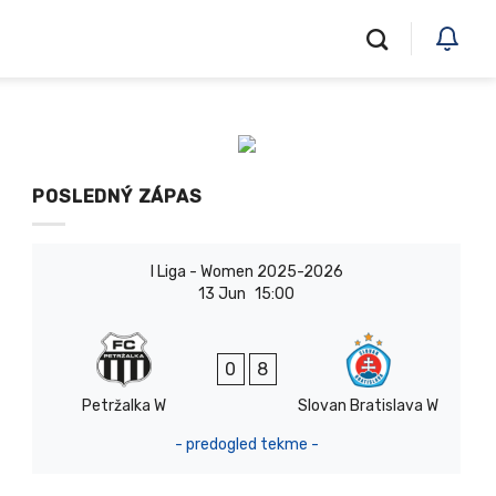
POSLEDNÝ ZÁPAS
I Liga - Women 2025-2026
13 Jun
15:00
0
8
Petržalka W
Slovan Bratislava W
- predogled tekme -