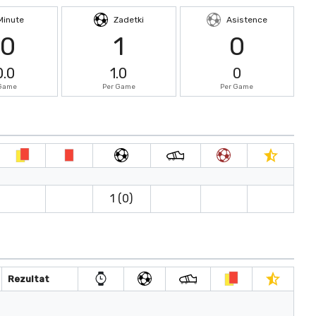
Minute
Zadetki
Asistence
90
1
0
0.0
1.0
0
 Game
Per Game
Per Game
1 (0)
Rezultat