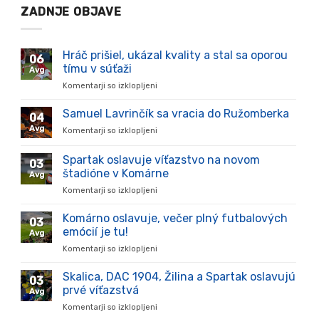
ZADNJE OBJAVE
Hráč prišiel, ukázal kvality a stal sa oporou
06
tímu v súťaži
Avg
Komentarji so izklopljeni
za
Hráč
prišiel,
Samuel Lavrinčík sa vracia do Ružomberka
04
ukázal
Avg
Komentarji so izklopljeni
za
kvality
Samuel
a
Lavrinčík
Spartak oslavuje víťazstvo na novom
stal
03
sa
sa
štadióne v Komárne
Avg
vracia
oporou
Komentarji so izklopljeni
za
do
tímu
Spartak
Ružomberka
v
oslavuje
Komárno oslavuje, večer plný futbalových
súťaži
03
víťazstvo
emócií je tu!
Avg
na
Komentarji so izklopljeni
za
novom
Komárno
štadióne
oslavuje,
Skalica, DAC 1904, Žilina a Spartak oslavujú
v
03
večer
Komárne
prvé víťazstvá
Avg
plný
Komentarji so izklopljeni
za
futbalových