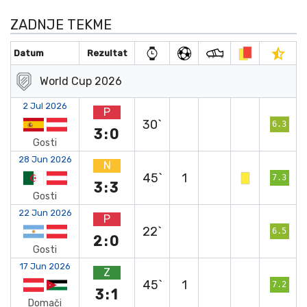
ZADNJE TEKME
Datum
Rezultat
World Cup 2026
2 Jul 2026
P
30`
6.3
3:0
Gosti
28 Jun 2026
N
45`
1
7.3
3:3
Gosti
22 Jun 2026
P
22`
6.5
2:0
Gosti
17 Jun 2026
Z
45`
1
7.2
3:1
Domači