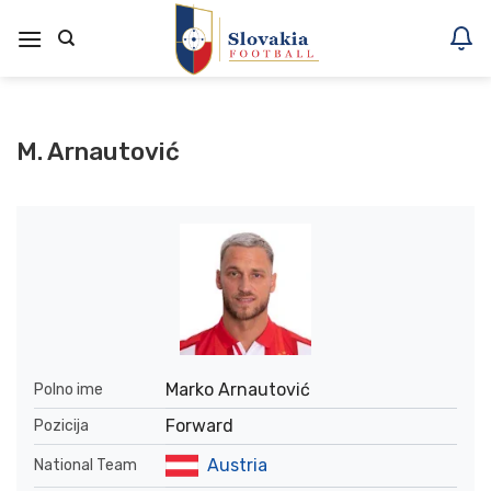
Skoči
na
vsebino
M. Arnautović
Marko Arnautović
Polno ime
Forward
Pozicija
Austria
National Team