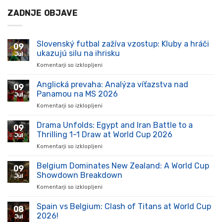
ZADNJE OBJAVE
Slovenský futbal zažíva vzostup: Kluby a hráči
09
ukazujú silu na ihrisku
Jul
Komentarji so izklopljeni
za
Slovenský
futbal
Anglická prevaha: Analýza víťazstva nad
09
zažíva
Panamou na MS 2026
Jul
vzostup:
Komentarji so izklopljeni
za
Kluby
Anglická
a
prevaha:
Drama Unfolds: Egypt and Iran Battle to a
hráči
09
Analýza
ukazujú
Thrilling 1-1 Draw at World Cup 2026
Jul
víťazstva
silu
Komentarji so izklopljeni
za
nad
na
Drama
Panamou
ihrisku
Unfolds:
Belgium Dominates New Zealand: A World Cup
na
09
Egypt
MS
Showdown Breakdown
Jul
and
2026
Komentarji so izklopljeni
za
Iran
Belgium
Battle
Dominates
Spain vs Belgium: Clash of Titans at World Cup
to
08
New
a
2026!
Jul
Zealand: