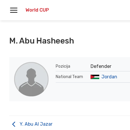
Skoči
World CUP
na
vsebino
M. Abu Hasheesh
Defender
Pozicija
Jordan
National Team
Y. Abu Al Jazar