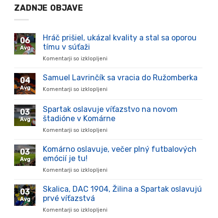
ZADNJE OBJAVE
Hráč prišiel, ukázal kvality a stal sa oporou
06
tímu v súťaži
Avg
Komentarji so izklopljeni
za
Hráč
prišiel,
Samuel Lavrinčík sa vracia do Ružomberka
04
ukázal
Avg
Komentarji so izklopljeni
za
kvality
Samuel
a
Lavrinčík
Spartak oslavuje víťazstvo na novom
stal
03
sa
sa
štadióne v Komárne
Avg
vracia
oporou
Komentarji so izklopljeni
za
do
tímu
Spartak
Ružomberka
v
oslavuje
Komárno oslavuje, večer plný futbalových
súťaži
03
víťazstvo
emócií je tu!
Avg
na
Komentarji so izklopljeni
za
novom
Komárno
štadióne
oslavuje,
Skalica, DAC 1904, Žilina a Spartak oslavujú
v
03
večer
Komárne
prvé víťazstvá
Avg
plný
Komentarji so izklopljeni
za
futbalových