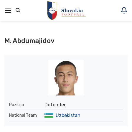
Skoči
na
vsebino
M. Abdumajidov
Defender
Pozicija
Uzbekistan
National Team