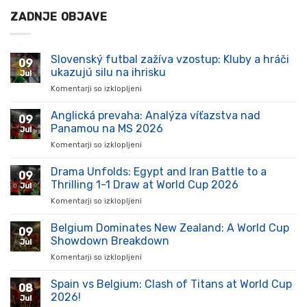
ZADNJE OBJAVE
Slovenský futbal zažíva vzostup: Kluby a hráči
09
ukazujú silu na ihrisku
Jul
Komentarji so izklopljeni
za
Slovenský
futbal
Anglická prevaha: Analýza víťazstva nad
09
zažíva
Panamou na MS 2026
Jul
vzostup:
Komentarji so izklopljeni
za
Kluby
Anglická
a
prevaha:
Drama Unfolds: Egypt and Iran Battle to a
hráči
09
Analýza
ukazujú
Thrilling 1-1 Draw at World Cup 2026
Jul
víťazstva
silu
Komentarji so izklopljeni
za
nad
na
Drama
Panamou
ihrisku
Unfolds:
Belgium Dominates New Zealand: A World Cup
na
09
Egypt
MS
Showdown Breakdown
Jul
and
2026
Komentarji so izklopljeni
za
Iran
Belgium
Battle
Dominates
Spain vs Belgium: Clash of Titans at World Cup
to
08
New
a
2026!
Jul
Zealand:
Thrilling