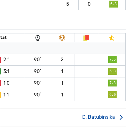
5
0
6.8
tat
2:1
90`
2
7.5
3:1
90`
1
6.3
1:0
90`
1
7.3
1:1
90`
1
6.0
D. Batubinsika