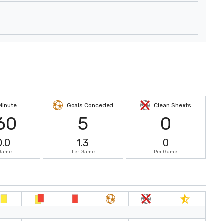
Minute
Goals Conceded
Clean Sheets
60
5
0
0.0
1.3
0
 Game
Per Game
Per Game