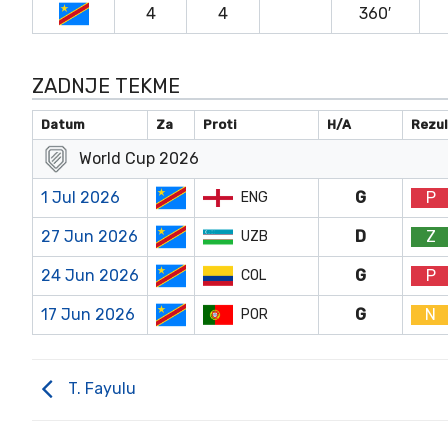
4
4
360′
ZADNJE TEKME
Datum
Za
Proti
H/A
Rezul
World Cup 2026
1 Jul 2026
G
P
ENG
27 Jun 2026
D
Z
UZB
24 Jun 2026
G
P
COL
17 Jun 2026
G
N
POR
T. Fayulu