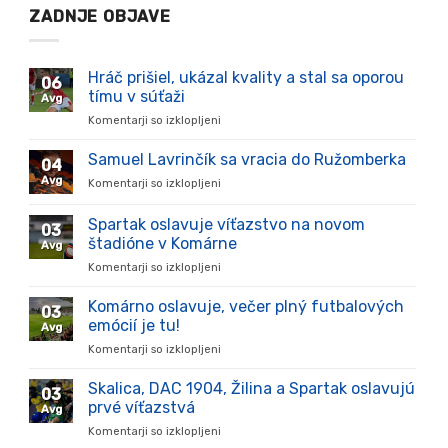
ZADNJE OBJAVE
Hráč prišiel, ukázal kvality a stal sa oporou
06
tímu v súťaži
Avg
Komentarji so izklopljeni
za
Hráč
prišiel,
Samuel Lavrinčík sa vracia do Ružomberka
04
ukázal
Avg
Komentarji so izklopljeni
za
kvality
Samuel
a
Lavrinčík
Spartak oslavuje víťazstvo na novom
stal
03
sa
sa
štadióne v Komárne
Avg
vracia
oporou
Komentarji so izklopljeni
za
do
tímu
Spartak
Ružomberka
v
oslavuje
Komárno oslavuje, večer plný futbalových
súťaži
03
víťazstvo
emócií je tu!
Avg
na
Komentarji so izklopljeni
za
novom
Komárno
štadióne
oslavuje,
Skalica, DAC 1904, Žilina a Spartak oslavujú
v
03
večer
Komárne
prvé víťazstvá
Avg
plný
Komentarji so izklopljeni
za
futbalových