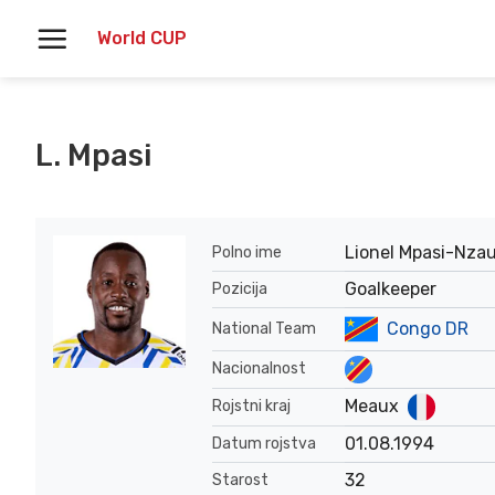
Skoči
World CUP
na
vsebino
L. Mpasi
Lionel Mpasi-Nza
Polno ime
Goalkeeper
Pozicija
Congo DR
National Team
Nacionalnost
Meaux
Rojstni kraj
01.08.1994
Datum rojstva
32
Starost