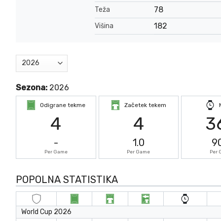
78
Teža
182
Višina
Sezona:
2026
Odigrane tekme
Začetek tekem
4
4
3
-
1.0
9
Per Game
Per Game
Per
POPOLNA STATISTIKA
World Cup 2026