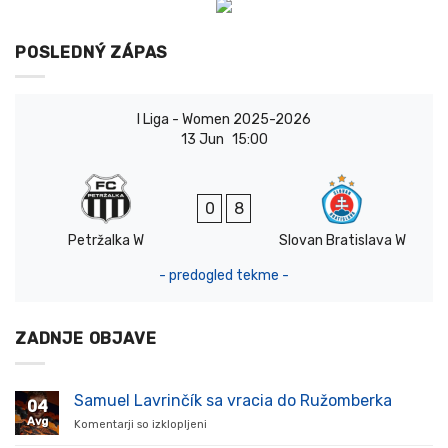
POSLEDNÝ ZÁPAS
I Liga - Women 2025-2026
13 Jun
15:00
0
8
Petržalka W
Slovan Bratislava W
- predogled tekme -
ZADNJE OBJAVE
Samuel Lavrinčík sa vracia do Ružomberka
04
Avg
Komentarji so izklopljeni
za
Samuel