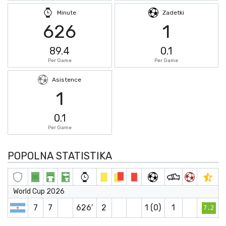
Minute
Zadetki
626
1
89.4
0.1
Per Game
Per Game
Asistence
1
0.1
Per Game
POPOLNA STATISTIKA
World Cup 2026
7
7
626′
2
1 (0)
1
7.2