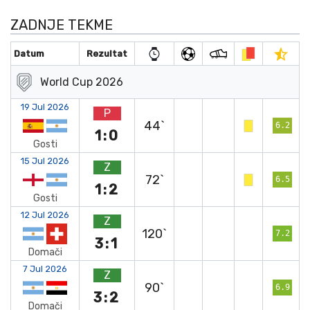
ZADNJE TEKME
Datum
Rezultat
World Cup 2026
19 Jul 2026
P
44`
6.2
1:0
Gosti
15 Jul 2026
Z
72`
6.5
1:2
Gosti
12 Jul 2026
Z
120`
7.2
3:1
Domači
7 Jul 2026
Z
90`
6.9
3:2
Domači