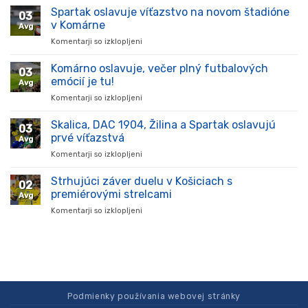
Lavrinčík
Spartak oslavuje víťazstvo na novom štadióne
03
sa
v Komárne
Avg
vracia
Komentarji so izklopljeni
za
do
Spartak
Ružomberka
oslavuje
Komárno oslavuje, večer plný futbalových
03
víťazstvo
emócií je tu!
Avg
na
Komentarji so izklopljeni
za
novom
Komárno
štadióne
oslavuje,
Skalica, DAC 1904, Žilina a Spartak oslavujú
v
03
večer
Komárne
prvé víťazstvá
Avg
plný
Komentarji so izklopljeni
za
futbalových
Skalica,
emócií
DAC
Strhujúci záver duelu v Košiciach s
je
02
1904,
tu!
premiérovými strelcami
Avg
Žilina
Komentarji so izklopljeni
za
a
Strhujúci
Spartak
záver
oslavujú
duelu
prvé
v
víťazstvá
Košiciach
s
premiérovými
Podmienky používania webovej stránky
strelcami