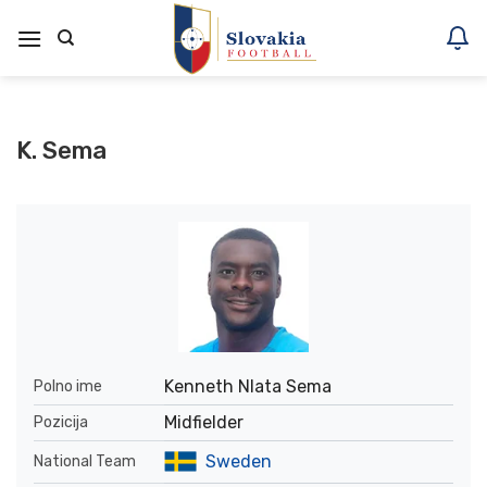
Skoči
na
vsebino
K. Sema
Kenneth Nlata Sema
Polno ime
Midfielder
Pozicija
Sweden
National Team