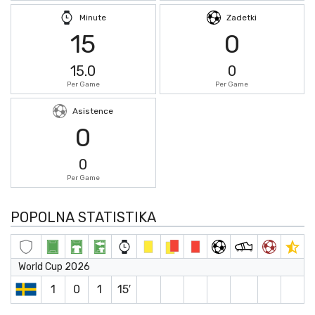
Minute
Zadetki
15
0
15.0
0
Per Game
Per Game
Asistence
0
0
Per Game
POPOLNA STATISTIKA
World Cup 2026
1
0
1
15′