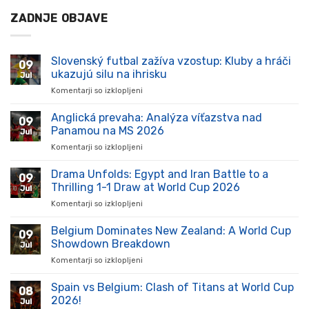
ZADNJE OBJAVE
Slovenský futbal zažíva vzostup: Kluby a hráči
09
ukazujú silu na ihrisku
Jul
Komentarji so izklopljeni
za
Slovenský
futbal
Anglická prevaha: Analýza víťazstva nad
09
zažíva
Panamou na MS 2026
Jul
vzostup:
Komentarji so izklopljeni
za
Kluby
Anglická
a
prevaha:
Drama Unfolds: Egypt and Iran Battle to a
hráči
09
Analýza
ukazujú
Thrilling 1-1 Draw at World Cup 2026
Jul
víťazstva
silu
Komentarji so izklopljeni
za
nad
na
Drama
Panamou
ihrisku
Unfolds:
Belgium Dominates New Zealand: A World Cup
na
09
Egypt
MS
Showdown Breakdown
Jul
and
2026
Komentarji so izklopljeni
za
Iran
Belgium
Battle
Dominates
Spain vs Belgium: Clash of Titans at World Cup
to
08
New
a
2026!
Jul
Zealand: