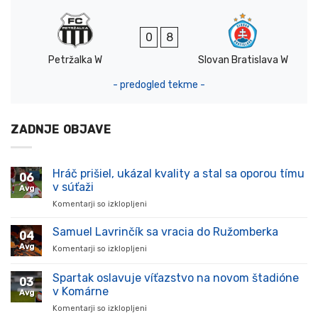
0
8
Petržalka W
Slovan Bratislava W
- predogled tekme -
ZADNJE OBJAVE
Hráč prišiel, ukázal kvality a stal sa oporou tímu
06
v súťaži
Avg
Komentarji so izklopljeni
za
Hráč
prišiel,
Samuel Lavrinčík sa vracia do Ružomberka
04
ukázal
Avg
Komentarji so izklopljeni
za
kvality
Samuel
a
Lavrinčík
Spartak oslavuje víťazstvo na novom štadióne
stal
03
sa
sa
v Komárne
Avg
vracia
oporou
Komentarji so izklopljeni
za
do
tímu