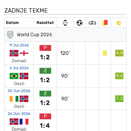
ZADNJE TEKME
Datum
Rezultat
World Cup 2026
11 Jul 2026
P
120`
6.0
1:2
Domači
5 Jul 2026
Z
90`
6.6
1:2
Gosti
30 Jun 2026
Z
90`
7.5
1:2
Gosti
26 Jun 2026
P
1:4
Domači