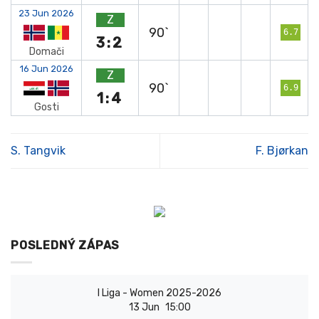
23 Jun 2026
Z
90`
6.7
3:2
Domači
16 Jun 2026
Z
90`
6.9
1:4
Gosti
S. Tangvik
F. Bjørkan
POSLEDNÝ ZÁPAS
I Liga - Women 2025-2026
13 Jun
15:00