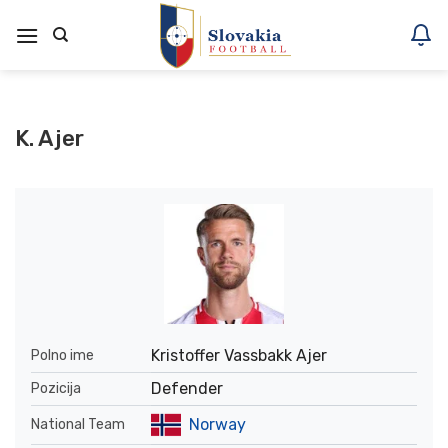
Skoči
na
vsebino
K. Ajer
Kristoffer Vassbakk Ajer
Polno ime
Defender
Pozicija
Norway
National Team