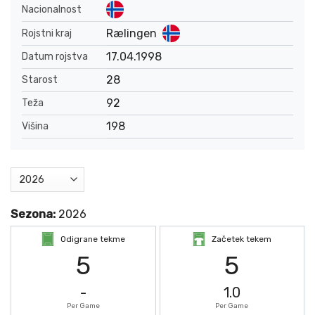
Nacionalnost
Rælingen
Rojstni kraj
17.04.1998
Datum rojstva
28
Starost
92
Teža
198
Višina
Sezona:
2026
Odigrane tekme
Začetek tekem
5
5
-
1.0
Per Game
Per Game