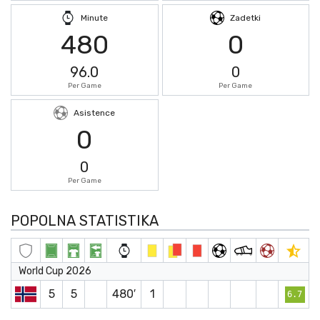
Minute
Zadetki
480
0
96.0
0
Per Game
Per Game
Asistence
0
0
Per Game
POPOLNA STATISTIKA
World Cup 2026
5
5
480′
1
6.7