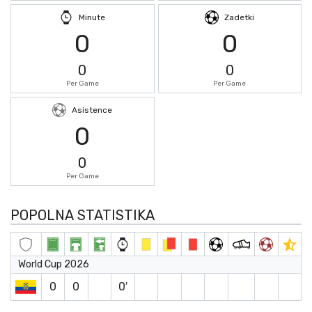
Minute
Zadetki
0
0
0
0
Per Game
Per Game
Asistence
0
0
Per Game
POPOLNA STATISTIKA
World Cup 2026
0
0
0′