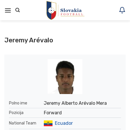
Skoči
na
vsebino
Jeremy Arévalo
Jeremy Alberto Arévalo Mera
Polno ime
Forward
Pozicija
Ecuador
National Team