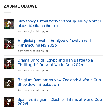
ZADNJE OBJAVE
Slovenský futbal zažíva vzostup: Kluby a hráči
09
ukazujú silu na ihrisku
Jul
Komentarji so izklopljeni
za
Slovenský
futbal
Anglická prevaha: Analýza víťazstva nad
09
zažíva
Panamou na MS 2026
Jul
vzostup:
Komentarji so izklopljeni
za
Kluby
Anglická
a
prevaha:
Drama Unfolds: Egypt and Iran Battle to a
hráči
09
Analýza
ukazujú
Thrilling 1-1 Draw at World Cup 2026
Jul
víťazstva
silu
Komentarji so izklopljeni
za
nad
na
Drama
Panamou
ihrisku
Unfolds:
Belgium Dominates New Zealand: A World Cup
na
09
Egypt
MS
Showdown Breakdown
Jul
and
2026
Komentarji so izklopljeni
za
Iran
Belgium
Battle
Dominates
Spain vs Belgium: Clash of Titans at World Cup
to
08
New
a
2026!
Jul
Zealand: