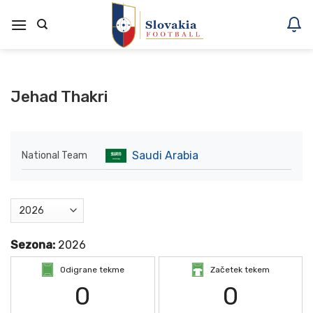
Skoči
na
vsebino
Jehad Thakri
Saudi Arabia
National Team
Sezona:
2026
Odigrane tekme
Začetek tekem
0
0