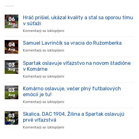
Hráč prišiel, ukázal kvality a stal sa oporou tímu
06
v súťaži
Avg
Komentarji so izklopljeni
za
Hráč
prišiel,
Samuel Lavrinčík sa vracia do Ružomberka
04
ukázal
Avg
Komentarji so izklopljeni
za
kvality
Samuel
a
Lavrinčík
Spartak oslavuje víťazstvo na novom štadióne
stal
03
sa
sa
v Komárne
Avg
vracia
oporou
Komentarji so izklopljeni
za
do
tímu
Spartak
Ružomberka
v
oslavuje
Komárno oslavuje, večer plný futbalových
súťaži
03
víťazstvo
emócií je tu!
Avg
na
Komentarji so izklopljeni
za
novom
Komárno
štadióne
oslavuje,
Skalica, DAC 1904, Žilina a Spartak oslavujú
v
03
večer
Komárne
prvé víťazstvá
Avg
plný
Komentarji so izklopljeni
za
futbalových
Skalica,
emócií
DAC
je