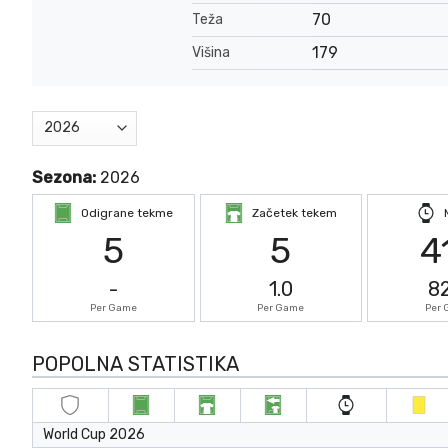
70
Teža
179
Višina
Sezona:
2026
Odigrane tekme
Začetek tekem
5
5
4
-
1.0
8
Per Game
Per Game
Per
POPOLNA STATISTIKA
World Cup 2026