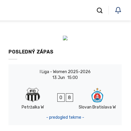
POSLEDNÝ ZÁPAS
I Liga - Women 2025-2026
13 Jun
15:00
0
8
Petržalka W
Slovan Bratislava W
- predogled tekme -