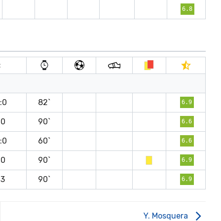
6.8
t
:0
82`
6.9
:0
90`
6.6
:0
60`
6.6
:0
90`
6.9
:3
90`
6.9
Y. Mosquera