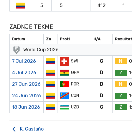
5
5
412′
1
ZADNJE TEKME
Datum
Za
Proti
H/A
Rezulta
World Cup 2026
7 Jul 2026
G
N
0
SWI
4 Jul 2026
D
Z
1
GHA
27 Jun 2026
D
N
0
POR
24 Jun 2026
D
Z
1
CON
18 Jun 2026
G
Z
1
UZB
K. Castaño