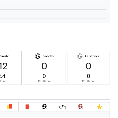
Minute
Zadetki
Asistence
12
0
0
2.4
0
0
 Game
Per Game
Per Game