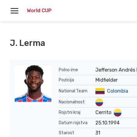
Skoči
World CUP
na
vsebino
J. Lerma
Jefferson Andrés 
Polno ime
Midfielder
Pozicija
Colombia
National Team
Nacionalnost
Cerrito
Rojstni kraj
25.10.1994
Datum rojstva
31
Starost