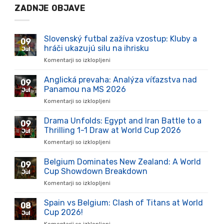
ZADNJE OBJAVE
Slovenský futbal zažíva vzostup: Kluby a
09
hráči ukazujú silu na ihrisku
Jul
Komentarji so izklopljeni
za
Slovenský
futbal
Anglická prevaha: Analýza víťazstva nad
09
zažíva
Panamou na MS 2026
Jul
vzostup:
Komentarji so izklopljeni
za
Kluby
Anglická
a
prevaha:
Drama Unfolds: Egypt and Iran Battle to a
hráči
09
Analýza
ukazujú
Thrilling 1-1 Draw at World Cup 2026
Jul
víťazstva
silu
Komentarji so izklopljeni
za
nad
na
Drama
Panamou
ihrisku
Unfolds:
Belgium Dominates New Zealand: A World
na
09
Egypt
MS
Cup Showdown Breakdown
Jul
and
2026
Komentarji so izklopljeni
za
Iran
Belgium
Battle
Dominates
Spain vs Belgium: Clash of Titans at World
to
08
New
a
Cup 2026!
Jul
Zealand:
Thrilling