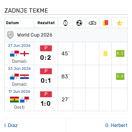
ZADNJE TEKME
Datum
Rezultat
World Cup 2026
27 Jun 2026
P
45`
6.5
0:2
Domači
23 Jun 2026
P
83`
6.9
0:1
Domači
17 Jun 2026
P
27`
1:0
Gosti
I. Díaz
G. Herbert