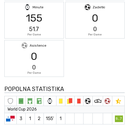
Minute
Zadetki
155
0
51.7
0
Per Game
Per Game
Asistence
0
0
Per Game
POPOLNA STATISTIKA
World Cup 2026
3
1
2
155′
1
6.7