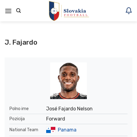
Skoči
na
vsebino
J. Fajardo
José Fajardo Nelson
Polno ime
Forward
Pozicija
Panama
National Team