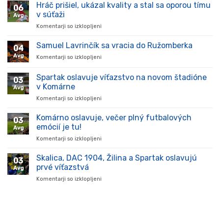
Hráč prišiel, ukázal kvality a stal sa oporou tímu
06
v súťaži
Avg
Komentarji so izklopljeni
za
Hráč
prišiel,
Samuel Lavrinčík sa vracia do Ružomberka
04
ukázal
Avg
Komentarji so izklopljeni
za
kvality
Samuel
a
Lavrinčík
Spartak oslavuje víťazstvo na novom štadióne
stal
03
sa
sa
v Komárne
Avg
vracia
oporou
Komentarji so izklopljeni
za
do
tímu
Spartak
Ružomberka
v
oslavuje
Komárno oslavuje, večer plný futbalových
súťaži
03
víťazstvo
emócií je tu!
Avg
na
Komentarji so izklopljeni
za
novom
Komárno
štadióne
oslavuje,
Skalica, DAC 1904, Žilina a Spartak oslavujú
v
03
večer
Komárne
prvé víťazstvá
Avg
plný
Komentarji so izklopljeni
za
futbalových
Skalica,
emócií
DAC
je
1904,
tu!
Žilina