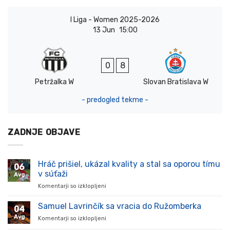
I Liga - Women 2025-2026
13 Jun
15:00
0
8
Petržalka W
Slovan Bratislava W
- predogled tekme -
ZADNJE OBJAVE
Hráč prišiel, ukázal kvality a stal sa oporou tímu
06
v súťaži
Avg
Komentarji so izklopljeni
za
Hráč
prišiel,
Samuel Lavrinčík sa vracia do Ružomberka
04
ukázal
Avg
Komentarji so izklopljeni
za
kvality
Samuel
a