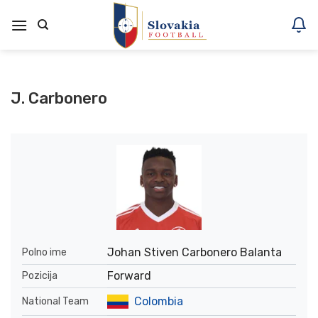
Skoči
na
vsebino
J. Carbonero
Johan Stiven Carbonero Balanta
Polno ime
Forward
Pozicija
Colombia
National Team