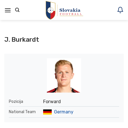
Skoči
na
vsebino
J. Burkardt
Forward
Pozicija
Germany
National Team