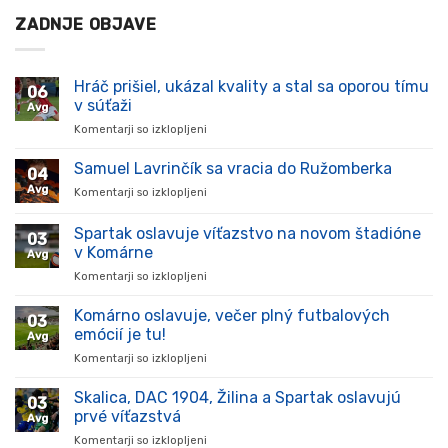
ZADNJE OBJAVE
Hráč prišiel, ukázal kvality a stal sa oporou tímu
06
v súťaži
Avg
Komentarji so izklopljeni
za
Hráč
prišiel,
Samuel Lavrinčík sa vracia do Ružomberka
04
ukázal
Avg
Komentarji so izklopljeni
za
kvality
Samuel
a
Lavrinčík
Spartak oslavuje víťazstvo na novom štadióne
stal
03
sa
sa
v Komárne
Avg
vracia
oporou
Komentarji so izklopljeni
za
do
tímu
Spartak
Ružomberka
v
oslavuje
Komárno oslavuje, večer plný futbalových
súťaži
03
víťazstvo
emócií je tu!
Avg
na
Komentarji so izklopljeni
za
novom
Komárno
štadióne
oslavuje,
Skalica, DAC 1904, Žilina a Spartak oslavujú
v
03
večer
Komárne
prvé víťazstvá
Avg
plný
Komentarji so izklopljeni
za
futbalových