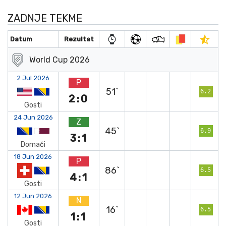
ZADNJE TEKME
Datum
Rezultat
World Cup 2026
2 Jul 2026
P
51`
6.2
2:0
Gosti
24 Jun 2026
Z
45`
6.9
3:1
Domači
18 Jun 2026
P
86`
6.5
4:1
Gosti
12 Jun 2026
N
16`
6.5
1:1
Gosti