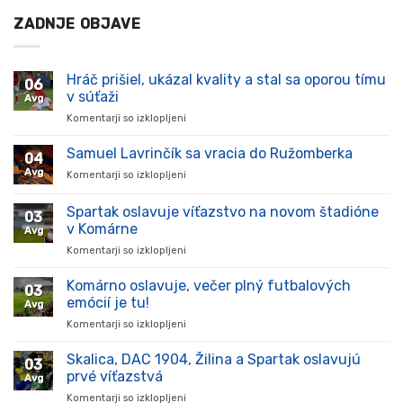
ZADNJE OBJAVE
Hráč prišiel, ukázal kvality a stal sa oporou tímu
06
v súťaži
Avg
Komentarji so izklopljeni
za
Hráč
prišiel,
Samuel Lavrinčík sa vracia do Ružomberka
04
ukázal
Avg
Komentarji so izklopljeni
za
kvality
Samuel
a
Lavrinčík
Spartak oslavuje víťazstvo na novom štadióne
stal
03
sa
sa
v Komárne
Avg
vracia
oporou
Komentarji so izklopljeni
za
do
tímu
Spartak
Ružomberka
v
oslavuje
Komárno oslavuje, večer plný futbalových
súťaži
03
víťazstvo
emócií je tu!
Avg
na
Komentarji so izklopljeni
za
novom
Komárno
štadióne
oslavuje,
Skalica, DAC 1904, Žilina a Spartak oslavujú
v
03
večer
Komárne
prvé víťazstvá
Avg
plný
Komentarji so izklopljeni
za
futbalových