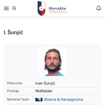
Skoči
na
vsebino
I. Šunjić
Ivan Šunjić
Polno ime
Midfielder
Pozicija
Bosnia & Herzegovina
National Team