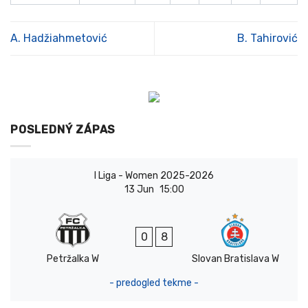
A. Hadžiahmetović
B. Tahirović
POSLEDNÝ ZÁPAS
I Liga - Women 2025-2026
13 Jun
15:00
0
8
Petržalka W
Slovan Bratislava W
- predogled tekme -