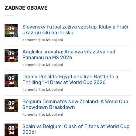
ZADNJE OBJAVE
Slovenský futbal zažíva vzostup: Kluby a hráči
09
ukazujú silu na ihrisku
Jul
Komentarji so izklopljeni
za
Slovenský
futbal
Anglická prevaha: Analýza víťazstva nad
09
zažíva
Panamou na MS 2026
Jul
vzostup:
Komentarji so izklopljeni
za
Kluby
Anglická
a
prevaha:
Drama Unfolds: Egypt and Iran Battle to a
hráči
09
Analýza
ukazujú
Thrilling 1-1 Draw at World Cup 2026
Jul
víťazstva
silu
Komentarji so izklopljeni
za
nad
na
Drama
Panamou
ihrisku
Unfolds:
Belgium Dominates New Zealand: A World Cup
na
09
Egypt
MS
Showdown Breakdown
Jul
and
2026
Komentarji so izklopljeni
za
Iran
Belgium
Battle
Dominates
Spain vs Belgium: Clash of Titans at World Cup
to
08
New
a
2026!
Jul
Zealand: