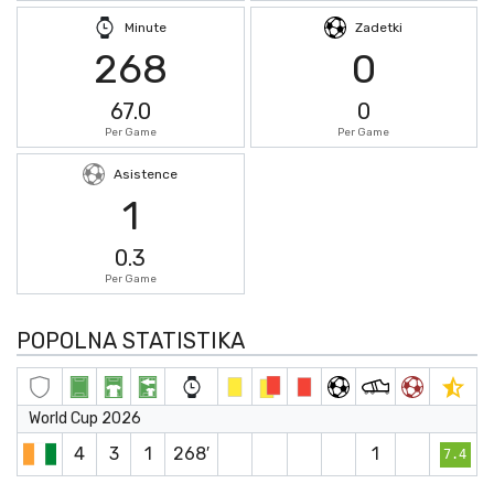
Minute
Zadetki
268
0
67.0
0
Per Game
Per Game
Asistence
1
0.3
Per Game
POPOLNA STATISTIKA
World Cup 2026
4
3
1
268′
1
7.4