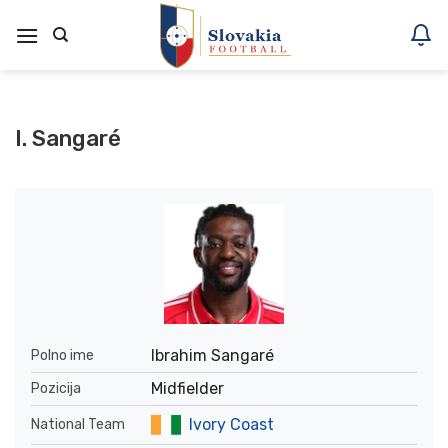
Skoči
na
vsebino
I. Sangaré
Ibrahim Sangaré
Polno ime
Midfielder
Pozicija
Ivory Coast
National Team