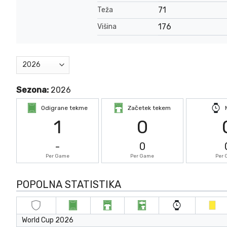
71
Teža
176
Višina
Sezona:
2026
Odigrane tekme
Začetek tekem
1
0
-
0
Per Game
Per Game
Per
POPOLNA STATISTIKA
World Cup 2026