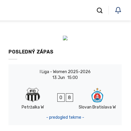
POSLEDNÝ ZÁPAS
I Liga - Women 2025-2026
13 Jun
15:00
0
8
Petržalka W
Slovan Bratislava W
- predogled tekme -