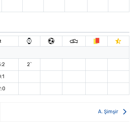
t
3:2
2`
0:1
2:0
A. Şimşir