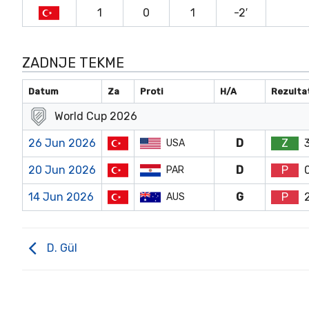
1
0
1
-2′
ZADNJE TEKME
Datum
Za
Proti
H/A
Rezulta
World Cup 2026
26 Jun 2026
D
Z
USA
20 Jun 2026
D
P
PAR
14 Jun 2026
G
P
AUS
D. Gül