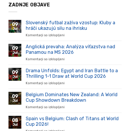
ZADNJE OBJAVE
Slovenský futbal zažíva vzostup: Kluby a
09
hráči ukazujú silu na ihrisku
Jul
Komentarji so izklopljeni
za
Slovenský
futbal
Anglická prevaha: Analýza víťazstva nad
09
zažíva
Panamou na MS 2026
Jul
vzostup:
Komentarji so izklopljeni
za
Kluby
Anglická
a
prevaha:
Drama Unfolds: Egypt and Iran Battle to a
hráči
09
Analýza
ukazujú
Thrilling 1-1 Draw at World Cup 2026
Jul
víťazstva
silu
Komentarji so izklopljeni
za
nad
na
Drama
Panamou
ihrisku
Unfolds:
Belgium Dominates New Zealand: A World
na
09
Egypt
MS
Cup Showdown Breakdown
Jul
and
2026
Komentarji so izklopljeni
za
Iran
Belgium
Battle
Dominates
Spain vs Belgium: Clash of Titans at World
to
08
New
a
Cup 2026!
Jul
Zealand:
Thrilling