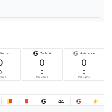
Minute
Zadetki
Asistence
0
0
0
0
0
0
 Game
Per Game
Per Game