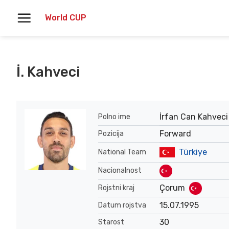
Skoči
World CUP
na
vsebino
İ. Kahveci
İrfan Can Kahveci
Polno ime
Forward
Pozicija
Türkiye
National Team
Nacionalnost
Çorum
Rojstni kraj
15.07.1995
Datum rojstva
30
Starost