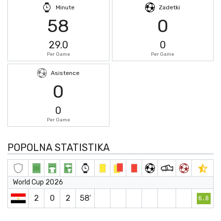
Minute
Zadetki
58
0
29.0
0
Per Game
Per Game
Asistence
0
0
Per Game
POPOLNA STATISTIKA
World Cup 2026
2
0
2
58′
6.8