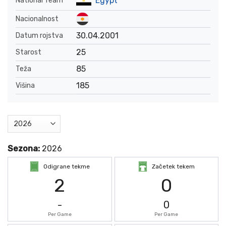
Egypt
National Team
Nacionalnost
30.04.2001
Datum rojstva
25
Starost
85
Teža
185
Višina
Sezona:
2026
Odigrane tekme
Začetek tekem
2
0
-
0
Per Game
Per Game