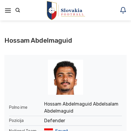
Skoči
na
vsebino
Hossam Abdelmaguid
Hossam Abdelmaguid Abdelsalam
Polno ime
Abdelmaguid
Defender
Pozicija