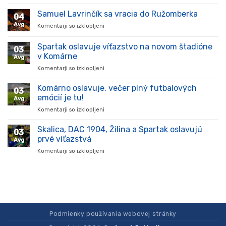
Hráč
prišiel,
Samuel Lavrinčík sa vracia do Ružomberka
04
ukázal
Avg
Komentarji so izklopljeni
za
kvality
Samuel
a
Lavrinčík
Spartak oslavuje víťazstvo na novom štadióne
stal
03
sa
sa
v Komárne
Avg
vracia
oporou
Komentarji so izklopljeni
za
do
tímu
Spartak
Ružomberka
v
oslavuje
Komárno oslavuje, večer plný futbalových
súťaži
03
víťazstvo
emócií je tu!
Avg
na
Komentarji so izklopljeni
za
novom
Komárno
štadióne
oslavuje,
Skalica, DAC 1904, Žilina a Spartak oslavujú
v
03
večer
Komárne
prvé víťazstvá
Avg
plný
Komentarji so izklopljeni
za
futbalových
Skalica,
emócií
DAC
je
1904,
tu!
Žilina
a
Spartak
oslavujú
Podmienky používania webovej stránky
prvé