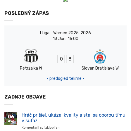
POSLEDNÝ ZÁPAS
I Liga - Women 2025-2026
13 Jun
15:00
0
8
Petržalka W
Slovan Bratislava W
- predogled tekme -
ZADNJE OBJAVE
Hráč prišiel, ukázal kvality a stal sa oporou tímu
06
v súťaži
Avg
Komentarji so izklopljeni
za