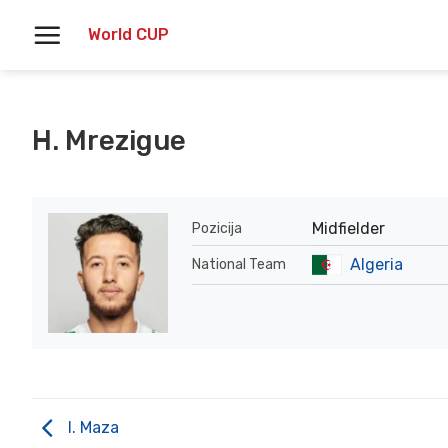
Skoči
World CUP
na
vsebino
H. Mrezigue
Midfielder
Pozicija
Algeria
National Team
I. Maza