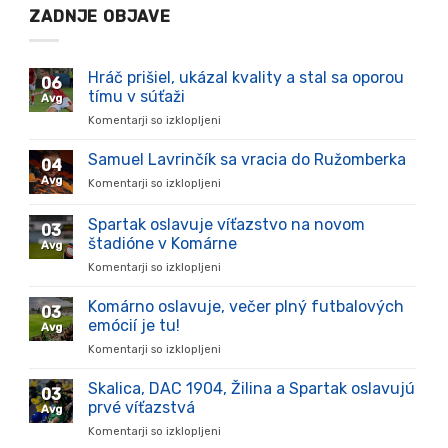
ZADNJE OBJAVE
Hráč prišiel, ukázal kvality a stal sa oporou
06
tímu v súťaži
Avg
Komentarji so izklopljeni
za
Hráč
prišiel,
Samuel Lavrinčík sa vracia do Ružomberka
04
ukázal
Avg
Komentarji so izklopljeni
za
kvality
Samuel
a
Lavrinčík
Spartak oslavuje víťazstvo na novom
stal
03
sa
sa
štadióne v Komárne
Avg
vracia
oporou
Komentarji so izklopljeni
za
do
tímu
Spartak
Ružomberka
v
oslavuje
Komárno oslavuje, večer plný futbalových
súťaži
03
víťazstvo
emócií je tu!
Avg
na
Komentarji so izklopljeni
za
novom
Komárno
štadióne
oslavuje,
Skalica, DAC 1904, Žilina a Spartak oslavujú
v
03
večer
Komárne
prvé víťazstvá
Avg
plný
Komentarji so izklopljeni
za
futbalových