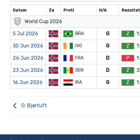
Datum
Za
Proti
H/A
Rezulta
World Cup 2026
5 Jul 2026
G
Z
1
BRA
30 Jun 2026
G
Z
1
IVO
26 Jun 2026
D
P
1
FRA
23 Jun 2026
D
Z
3
SEN
16 Jun 2026
G
Z
1
IRA
O. Bjørtuft