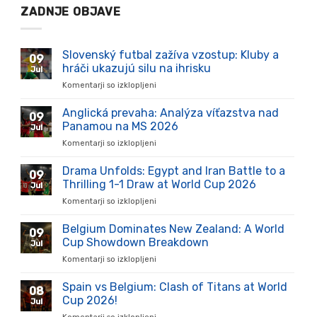
ZADNJE OBJAVE
Slovenský futbal zažíva vzostup: Kluby a
09
hráči ukazujú silu na ihrisku
Jul
Komentarji so izklopljeni
za
Slovenský
futbal
Anglická prevaha: Analýza víťazstva nad
09
zažíva
Panamou na MS 2026
Jul
vzostup:
Komentarji so izklopljeni
za
Kluby
Anglická
a
prevaha:
Drama Unfolds: Egypt and Iran Battle to a
hráči
09
Analýza
ukazujú
Thrilling 1-1 Draw at World Cup 2026
Jul
víťazstva
silu
Komentarji so izklopljeni
za
nad
na
Drama
Panamou
ihrisku
Unfolds:
Belgium Dominates New Zealand: A World
na
09
Egypt
MS
Cup Showdown Breakdown
Jul
and
2026
Komentarji so izklopljeni
za
Iran
Belgium
Battle
Dominates
Spain vs Belgium: Clash of Titans at World
to
08
New
a
Cup 2026!
Jul
Zealand:
Thrilling