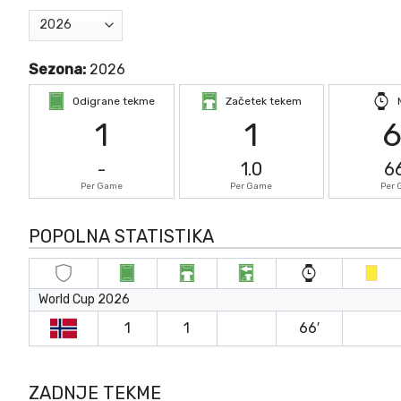
Sezona:
2026
Odigrane tekme
Začetek tekem
1
1
-
1.0
6
Per Game
Per Game
Per
POPOLNA STATISTIKA
World Cup 2026
1
1
66′
ZADNJE TEKME