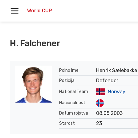
Skoči
World CUP
na
vsebino
H. Falchener
Henrik Sælebakke
Polno ime
Defender
Pozicija
Norway
National Team
Nacionalnost
08.05.2003
Datum rojstva
23
Starost