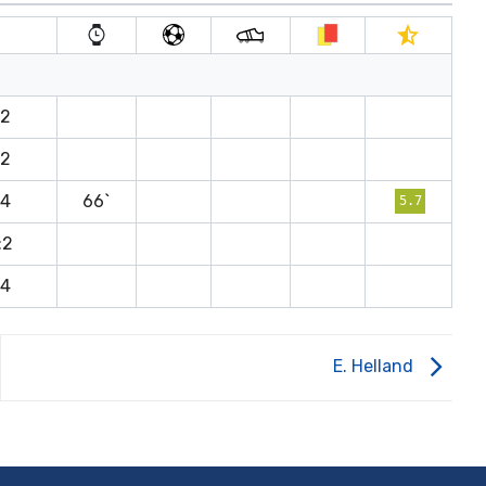
t
:2
:2
:4
66`
5.7
:2
:4
E. Helland