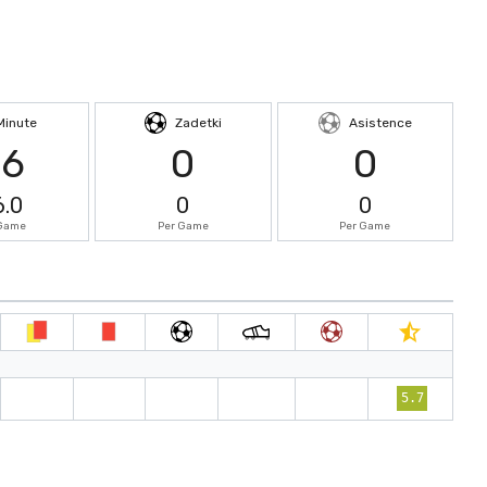
Minute
Zadetki
Asistence
66
0
0
6.0
0
0
 Game
Per Game
Per Game
5.7