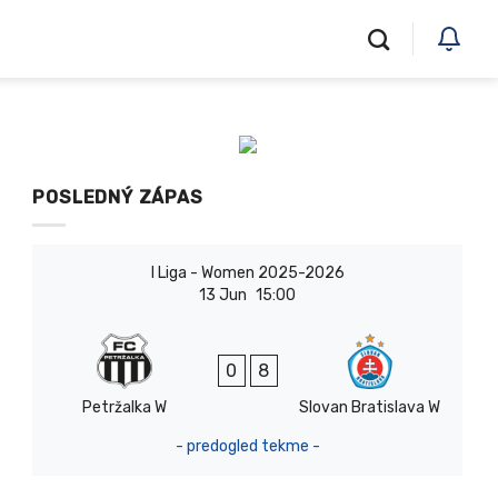
POSLEDNÝ ZÁPAS
I Liga - Women 2025-2026
13 Jun
15:00
0
8
Petržalka W
Slovan Bratislava W
- predogled tekme -