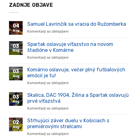
ZADNJE OBJAVE
Samuel Lavrinčík sa vracia do Ružomberka
04
Avg
Komentarji so izklopljeni
za
Samuel
Lavrinčík
Spartak oslavuje víťazstvo na novom
03
sa
štadióne v Komárne
Avg
vracia
Komentarji so izklopljeni
za
do
Spartak
Ružomberka
oslavuje
Komárno oslavuje, večer plný futbalových
03
víťazstvo
emócií je tu!
Avg
na
Komentarji so izklopljeni
za
novom
Komárno
štadióne
oslavuje,
Skalica, DAC 1904, Žilina a Spartak oslavujú
v
03
večer
Komárne
prvé víťazstvá
Avg
plný
Komentarji so izklopljeni
za
futbalových
Skalica,
emócií
DAC
Strhujúci záver duelu v Košiciach s
je
02
1904,
tu!
premiérovými strelcami
Avg
Žilina
Komentarji so izklopljeni
za
a