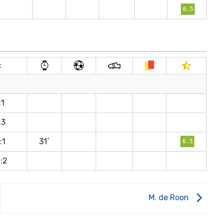
6.5
t
:1
:3
:1
31`
6.5
:2
M. de Roon