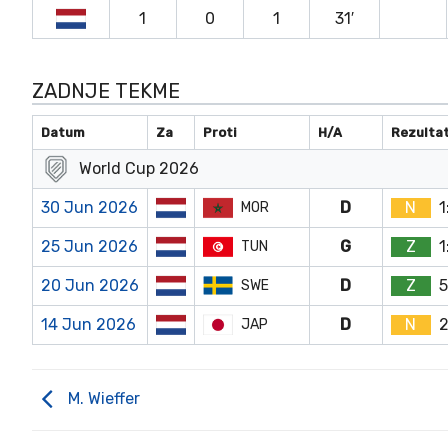
1
0
1
31′
ZADNJE TEKME
Datum
Za
Proti
H/A
Rezulta
World Cup 2026
30 Jun 2026
D
N
1
MOR
25 Jun 2026
G
Z
1
TUN
20 Jun 2026
D
Z
5
SWE
14 Jun 2026
D
N
2
JAP
M. Wieffer