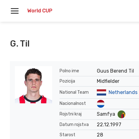
Skoči
World CUP
na
vsebino
G. Til
Guus Berend Til
Polno ime
Midfielder
Pozicija
Netherlands
National Team
Nacionalnost
Samfya
Rojstni kraj
22.12.1997
Datum rojstva
28
Starost