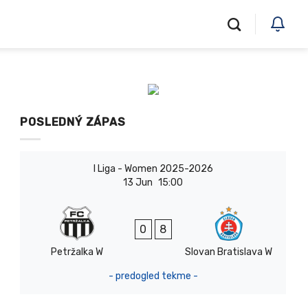
POSLEDNÝ ZÁPAS
I Liga - Women 2025-2026
13 Jun
15:00
0
8
Petržalka W
Slovan Bratislava W
- predogled tekme -