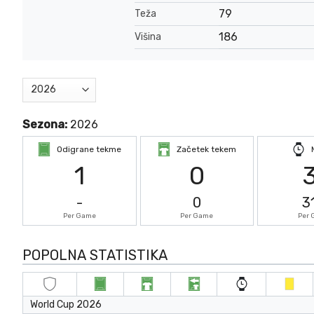
79
Teža
186
Višina
Sezona:
2026
Odigrane tekme
Začetek tekem
1
0
-
0
3
Per Game
Per Game
Per
POPOLNA STATISTIKA
World Cup 2026