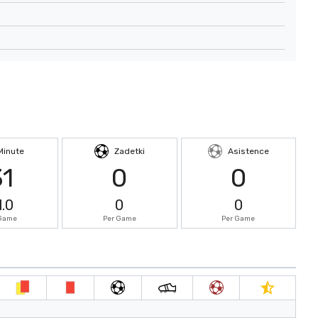
Minute
Zadetki
Asistence
31
0
0
1.0
0
0
 Game
Per Game
Per Game