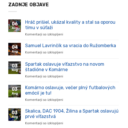
ZADNJE OBJAVE
Hráč prišiel, ukázal kvality a stal sa oporou
06
tímu v súťaži
Avg
Komentarji so izklopljeni
za
Hráč
prišiel,
Samuel Lavrinčík sa vracia do Ružomberka
04
ukázal
Avg
Komentarji so izklopljeni
za
kvality
Samuel
a
Lavrinčík
Spartak oslavuje víťazstvo na novom
stal
03
sa
sa
štadióne v Komárne
Avg
vracia
oporou
Komentarji so izklopljeni
za
do
tímu
Spartak
Ružomberka
v
oslavuje
Komárno oslavuje, večer plný futbalových
súťaži
03
víťazstvo
emócií je tu!
Avg
na
Komentarji so izklopljeni
za
novom
Komárno
štadióne
oslavuje,
Skalica, DAC 1904, Žilina a Spartak oslavujú
v
03
večer
Komárne
prvé víťazstvá
Avg
plný
Komentarji so izklopljeni
za
futbalových