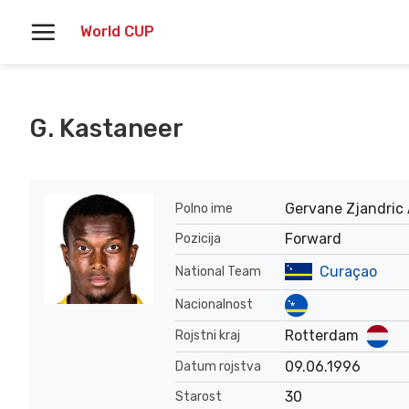
Skoči
World CUP
na
vsebino
G. Kastaneer
Gervane Zjandric
Polno ime
Forward
Pozicija
Curaçao
National Team
Nacionalnost
Rotterdam
Rojstni kraj
09.06.1996
Datum rojstva
30
Starost