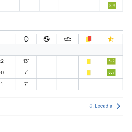
6.4
t
:2
13`
6.2
:0
7`
6.7
:1
7`
J. Locadia