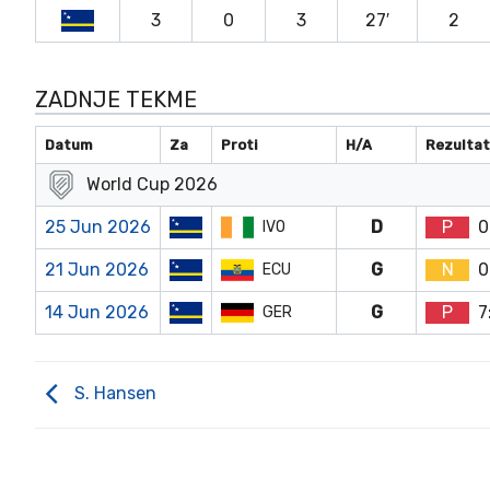
3
0
3
27′
2
ZADNJE TEKME
Datum
Za
Proti
H/A
Rezulta
World Cup 2026
25 Jun 2026
D
P
0
IVO
21 Jun 2026
G
N
0
ECU
14 Jun 2026
G
P
7
GER
S. Hansen