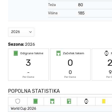
80
Teža
185
Višina
Sezona:
2026
Odigrane tekme
Začetek tekem
3
0
-
0
9
Per Game
Per Game
Per
POPOLNA STATISTIKA
World Cup 2026