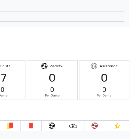
Minute
Zadetki
Asistence
27
0
0
.0
0
0
 Game
Per Game
Per Game