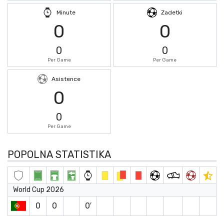
Minute
Zadetki
0
0
0
0
Per Game
Per Game
Asistence
0
0
Per Game
POPOLNA STATISTIKA
World Cup 2026
0
0
0′