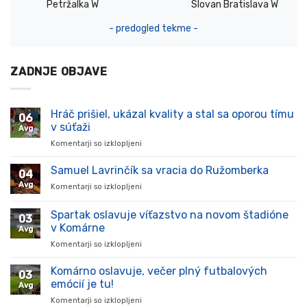
Petržalka W
Slovan Bratislava W
- predogled tekme -
ZADNJE OBJAVE
Hráč prišiel, ukázal kvality a stal sa oporou tímu
06
v súťaži
Avg
Komentarji so izklopljeni
za
Hráč
prišiel,
Samuel Lavrinčík sa vracia do Ružomberka
04
ukázal
Avg
Komentarji so izklopljeni
za
kvality
Samuel
a
Lavrinčík
Spartak oslavuje víťazstvo na novom štadióne
stal
03
sa
sa
v Komárne
Avg
vracia
oporou
Komentarji so izklopljeni
za
do
tímu
Spartak
Ružomberka
v
oslavuje
Komárno oslavuje, večer plný futbalových
súťaži
03
víťazstvo
emócií je tu!
Avg
na
Komentarji so izklopljeni
za
novom