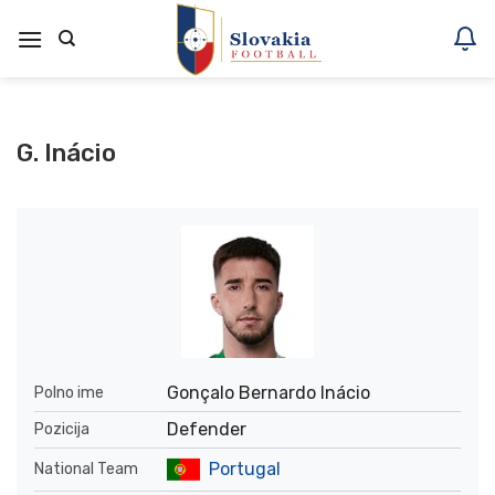
Skoči
na
vsebino
G. Inácio
Gonçalo Bernardo Inácio
Polno ime
Defender
Pozicija
Portugal
National Team