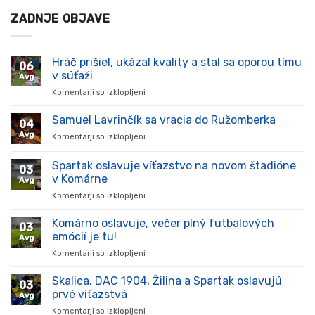
ZADNJE OBJAVE
Hráč prišiel, ukázal kvality a stal sa oporou tímu
06
v súťaži
Avg
Komentarji so izklopljeni
za
Hráč
prišiel,
Samuel Lavrinčík sa vracia do Ružomberka
04
ukázal
Avg
Komentarji so izklopljeni
za
kvality
Samuel
a
Lavrinčík
Spartak oslavuje víťazstvo na novom štadióne
stal
03
sa
sa
v Komárne
Avg
vracia
oporou
Komentarji so izklopljeni
za
do
tímu
Spartak
Ružomberka
v
oslavuje
Komárno oslavuje, večer plný futbalových
súťaži
03
víťazstvo
emócií je tu!
Avg
na
Komentarji so izklopljeni
za
novom
Komárno
štadióne
oslavuje,
Skalica, DAC 1904, Žilina a Spartak oslavujú
v
03
večer
Komárne
prvé víťazstvá
Avg
plný
Komentarji so izklopljeni
za
futbalových