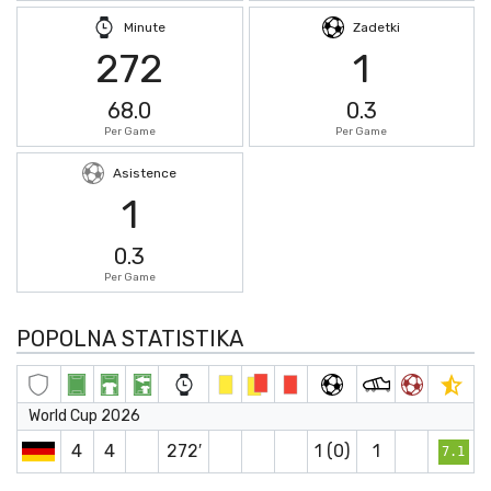
Minute
Zadetki
272
1
68.0
0.3
Per Game
Per Game
Asistence
1
0.3
Per Game
POPOLNA STATISTIKA
World Cup 2026
4
4
272′
1 (0)
1
7.1