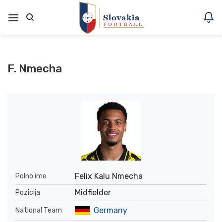
Skoči
na
vsebino
F. Nmecha
Felix Kalu Nmecha
Polno ime
Midfielder
Pozicija
Germany
National Team