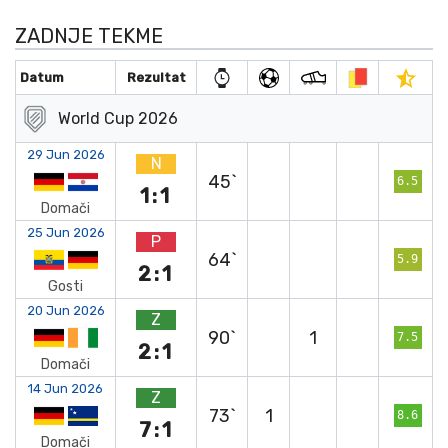
ZADNJE TEKME
Datum
Rezultat
World Cup 2026
29 Jun 2026
N
45`
6.5
1:1
Domači
25 Jun 2026
P
64`
5.9
2:1
Gosti
20 Jun 2026
Z
90`
1
7.5
2:1
Domači
14 Jun 2026
Z
73`
1
8.6
7:1
Domači