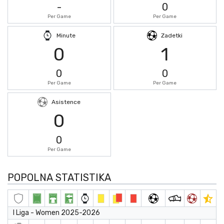
-
0
Per Game
Per Game
Minute
Zadetki
0
1
0
0
Per Game
Per Game
Asistence
0
0
Per Game
POPOLNA STATISTIKA
I Liga - Women 2025-2026