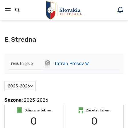
Skoči
na
vsebino
E. Stredna
Tatran Prešov W
Trenutni klub
Sezona:
2025-2026
Odigrane tekme
Začetek tekem
0
0