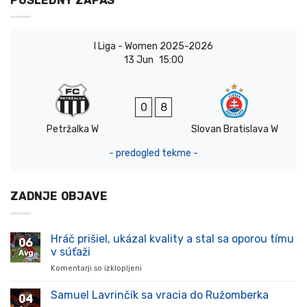
POSLEDNÝ ZÁPAS
I Liga - Women 2025-2026
13 Jun
15:00
0
8
Petržalka W
Slovan Bratislava W
- predogled tekme -
ZADNJE OBJAVE
Hráč prišiel, ukázal kvality a stal sa oporou tímu
06
v súťaži
Avg
Komentarji so izklopljeni
za
Hráč
prišiel,
Samuel Lavrinčík sa vracia do Ružomberka
04
ukázal