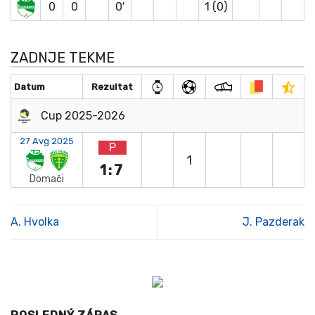
0
0
0′
1 (0)
ZADNJE TEKME
Datum
Rezultat
Cup 2025-2026
27 Avg 2025
P
1
1:7
Domači
A. Hvolka
J. Pazderak