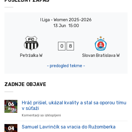
POSLEDNÝ ZÁPAS
I Liga - Women 2025-2026
13 Jun
15:00
0
8
Petržalka W
Slovan Bratislava W
- predogled tekme -
ZADNJE OBJAVE
Hráč prišiel, ukázal kvality a stal sa oporou tímu
06
v súťaži
Avg
Komentarji so izklopljeni
za
Hráč
prišiel,
Samuel Lavrinčík sa vracia do Ružomberka
04
ukázal