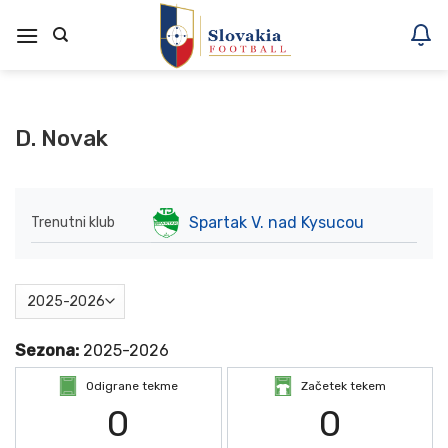
Skoči
na
vsebino
D. Novak
Spartak V. nad Kysucou
Trenutni klub
Sezona:
2025-2026
Odigrane tekme
Začetek tekem
0
0