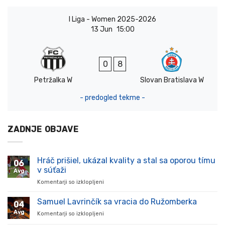
I Liga - Women 2025-2026
13 Jun
15:00
0
8
Petržalka W
Slovan Bratislava W
- predogled tekme -
ZADNJE OBJAVE
Hráč prišiel, ukázal kvality a stal sa oporou tímu
06
v súťaži
Avg
Komentarji so izklopljeni
za
Hráč
prišiel,
Samuel Lavrinčík sa vracia do Ružomberka
04
ukázal
Avg
Komentarji so izklopljeni
za
kvality
Samuel
a