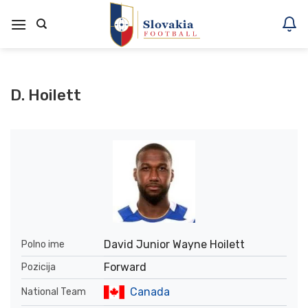
Skoči
na
vsebino
D. Hoilett
David Junior Wayne Hoilett
Polno ime
Forward
Pozicija
Canada
National Team