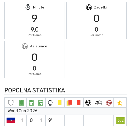
Minute
Zadetki
9
0
9.0
0
Per Game
Per Game
Asistence
0
0
Per Game
POPOLNA STATISTIKA
World Cup 2026
1
0
1
9′
6.2