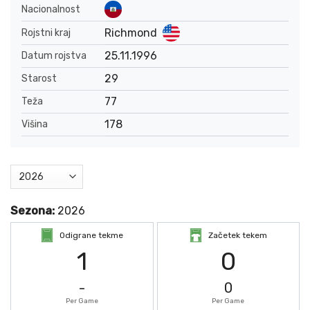
Nacionalnost
Richmond
Rojstni kraj
25.11.1996
Datum rojstva
29
Starost
77
Teža
178
Višina
Sezona:
2026
Odigrane tekme
Začetek tekem
1
0
-
0
Per Game
Per Game