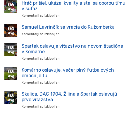
Hráč prišiel, ukázal kvality a stal sa oporou tímu
06
v súťaži
Avg
Komentarji so izklopljeni
za
Hráč
prišiel,
Samuel Lavrinčík sa vracia do Ružomberka
04
ukázal
Avg
Komentarji so izklopljeni
za
kvality
Samuel
a
Lavrinčík
Spartak oslavuje víťazstvo na novom štadióne
stal
03
sa
sa
v Komárne
Avg
vracia
oporou
Komentarji so izklopljeni
za
do
tímu
Spartak
Ružomberka
v
oslavuje
Komárno oslavuje, večer plný futbalových
súťaži
03
víťazstvo
emócií je tu!
Avg
na
Komentarji so izklopljeni
za
novom
Komárno
štadióne
oslavuje,
Skalica, DAC 1904, Žilina a Spartak oslavujú
v
03
večer
Komárne
prvé víťazstvá
Avg
plný
Komentarji so izklopljeni
za
futbalových
Skalica,
emócií
DAC
je
1904,
tu!
Žilina