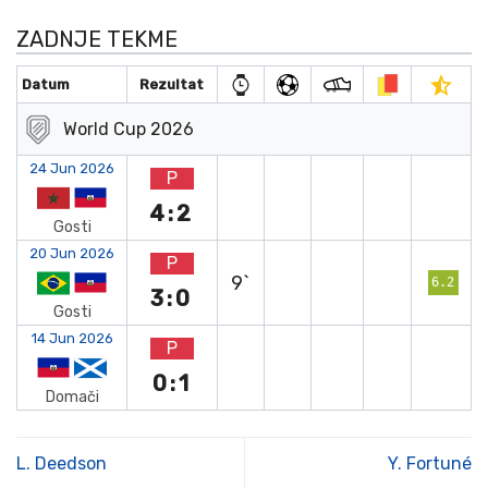
ZADNJE TEKME
Datum
Rezultat
World Cup 2026
24 Jun 2026
P
4:2
Gosti
20 Jun 2026
P
9`
6.2
3:0
Gosti
14 Jun 2026
P
0:1
Domači
L. Deedson
Y. Fortuné