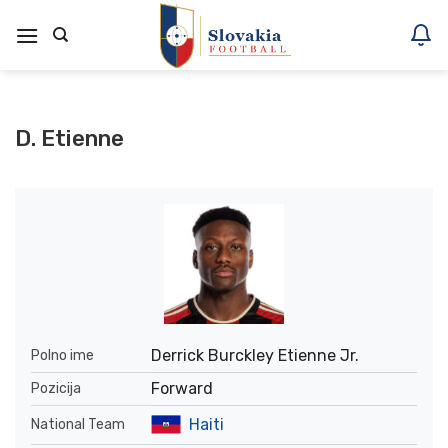
Skoči
na
vsebino
D. Etienne
Derrick Burckley Etienne Jr.
Polno ime
Forward
Pozicija
Haiti
National Team