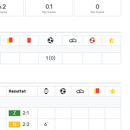
6.2
0.1
0
 Game
Per Game
Per Game
1 (0)
Rezultat
Z
2:1
N
2:2
6`