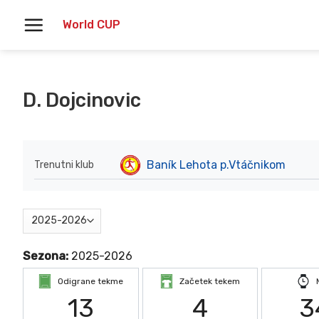
Skoči
World CUP
na
vsebino
D. Dojcinovic
Baník Lehota p.Vtáčnikom
Trenutni klub
Sezona:
2025-2026
Odigrane tekme
Začetek tekem
13
4
3