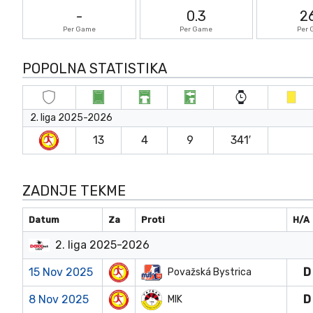
-
0.3
2
Per Game
Per Game
Per
POPOLNA STATISTIKA
2. liga 2025-2026
13
4
9
341′
ZADNJE TEKME
Datum
Za
Proti
H/A
2. liga 2025-2026
15 Nov 2025
D
Považská Bystrica
8 Nov 2025
D
MIK