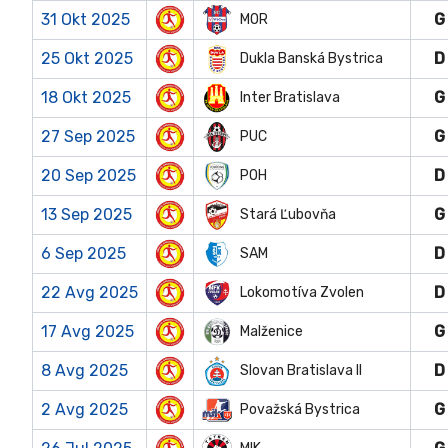
31 Okt 2025
G
MOR
25 Okt 2025
D
Dukla Banská Bystrica
18 Okt 2025
G
Inter Bratislava
27 Sep 2025
G
PUC
20 Sep 2025
D
POH
13 Sep 2025
G
Stará Ľubovňa
6 Sep 2025
D
SAM
22 Avg 2025
D
Lokomotíva Zvolen
17 Avg 2025
G
Malženice
8 Avg 2025
D
Slovan Bratislava II
2 Avg 2025
G
Považská Bystrica