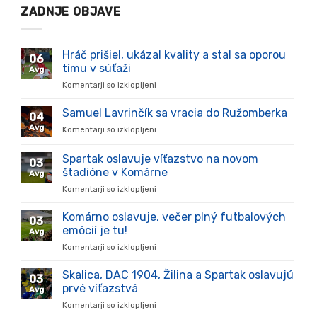
ZADNJE OBJAVE
Hráč prišiel, ukázal kvality a stal sa oporou
06
tímu v súťaži
Avg
Komentarji so izklopljeni
za
Hráč
prišiel,
Samuel Lavrinčík sa vracia do Ružomberka
04
ukázal
Avg
Komentarji so izklopljeni
za
kvality
Samuel
a
Lavrinčík
Spartak oslavuje víťazstvo na novom
stal
03
sa
sa
štadióne v Komárne
Avg
vracia
oporou
Komentarji so izklopljeni
za
do
tímu
Spartak
Ružomberka
v
oslavuje
Komárno oslavuje, večer plný futbalových
súťaži
03
víťazstvo
emócií je tu!
Avg
na
Komentarji so izklopljeni
za
novom
Komárno
štadióne
oslavuje,
Skalica, DAC 1904, Žilina a Spartak oslavujú
v
03
večer
Komárne
prvé víťazstvá
Avg
plný
Komentarji so izklopljeni
za
futbalových