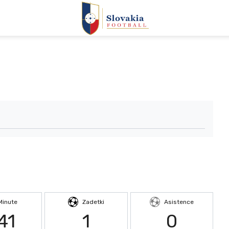
Minute
Zadetki
Asistence
41
1
0