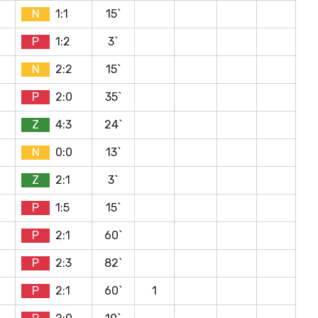
N
1:1
15`
P
1:2
3`
N
2:2
15`
P
2:0
35`
Z
4:3
24`
N
0:0
13`
Z
2:1
3`
P
1:5
15`
P
2:1
60`
P
2:3
82`
P
2:1
60`
1