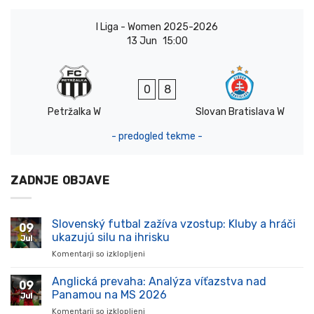
I Liga - Women 2025-2026
13 Jun
15:00
0
8
Petržalka W
Slovan Bratislava W
- predogled tekme -
ZADNJE OBJAVE
Slovenský futbal zažíva vzostup: Kluby a hráči
09
ukazujú silu na ihrisku
Jul
Komentarji so izklopljeni
za
Slovenský
futbal
Anglická prevaha: Analýza víťazstva nad
09
zažíva
Panamou na MS 2026
Jul
vzostup:
Komentarji so izklopljeni
za
Kluby