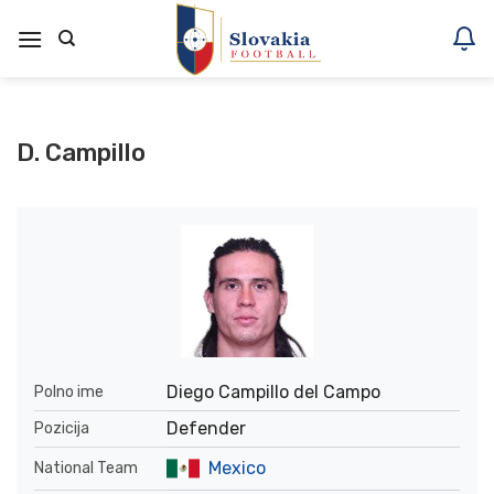
Skoči
na
vsebino
D. Campillo
Diego Campillo del Campo
Polno ime
Defender
Pozicija
Mexico
National Team