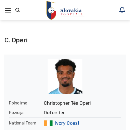
Skoči
na
vsebino
C. Operi
Christopher Téa Operi
Polno ime
Defender
Pozicija
Ivory Coast
National Team