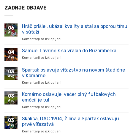
ZADNJE OBJAVE
Hráč prišiel, ukázal kvality a stal sa oporou tímu
06
v súťaži
Avg
Komentarji so izklopljeni
za
Hráč
prišiel,
Samuel Lavrinčík sa vracia do Ružomberka
04
ukázal
Avg
Komentarji so izklopljeni
za
kvality
Samuel
a
Lavrinčík
Spartak oslavuje víťazstvo na novom štadióne
stal
03
sa
sa
v Komárne
Avg
vracia
oporou
Komentarji so izklopljeni
za
do
tímu
Spartak
Ružomberka
v
oslavuje
Komárno oslavuje, večer plný futbalových
súťaži
03
víťazstvo
emócií je tu!
Avg
na
Komentarji so izklopljeni
za
novom
Komárno
štadióne
oslavuje,
Skalica, DAC 1904, Žilina a Spartak oslavujú
v
03
večer
Komárne
prvé víťazstvá
Avg
plný
Komentarji so izklopljeni
za
futbalových