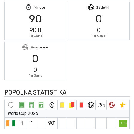
Minute
Zadetki
90
0
90.0
0
Per Game
Per Game
Asistence
0
0
Per Game
POPOLNA STATISTIKA
World Cup 2026
1
1
90′
7.5