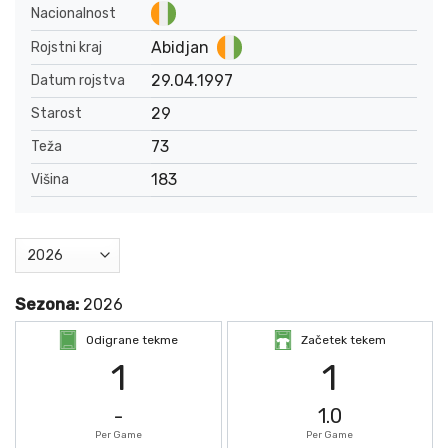
Nacionalnost
Abidjan
Rojstni kraj
29.04.1997
Datum rojstva
29
Starost
73
Teža
183
Višina
Sezona:
2026
Odigrane tekme
Začetek tekem
1
1
-
1.0
Per Game
Per Game