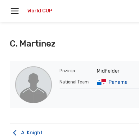
Skoči
World CUP
na
vsebino
C. Martinez
Midfielder
Pozicija
Panama
National Team
A. Knight