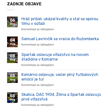
ZADNJE OBJAVE
Hráč prišiel, ukázal kvality a stal sa oporou
06
tímu v súťaži
Avg
Komentarji so izklopljeni
za
Hráč
prišiel,
Samuel Lavrinčík sa vracia do Ružomberka
04
ukázal
Avg
Komentarji so izklopljeni
za
kvality
Samuel
a
Lavrinčík
Spartak oslavuje víťazstvo na novom
stal
03
sa
sa
štadióne v Komárne
Avg
vracia
oporou
Komentarji so izklopljeni
za
do
tímu
Spartak
Ružomberka
v
oslavuje
Komárno oslavuje, večer plný futbalových
súťaži
03
víťazstvo
emócií je tu!
Avg
na
Komentarji so izklopljeni
za
novom
Komárno
štadióne
oslavuje,
Skalica, DAC 1904, Žilina a Spartak oslavujú
v
03
večer
Komárne
prvé víťazstvá
Avg
plný
Komentarji so izklopljeni
za
futbalových