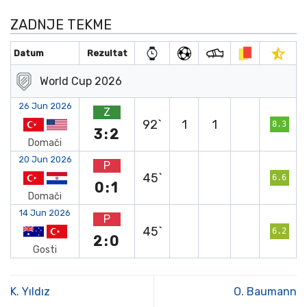
ZADNJE TEKME
Datum
Rezultat
World Cup 2026
26 Jun 2026
Z
92`
1
1
8.3
3:2
Domači
20 Jun 2026
P
45`
6.6
0:1
Domači
14 Jun 2026
P
45`
6.2
2:0
Gosti
K. Yıldız
O. Baumann