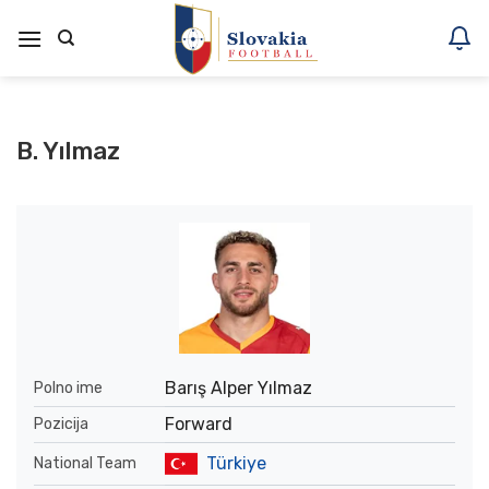
Skoči
na
vsebino
B. Yılmaz
Barış Alper Yılmaz
Polno ime
Forward
Pozicija
Türkiye
National Team